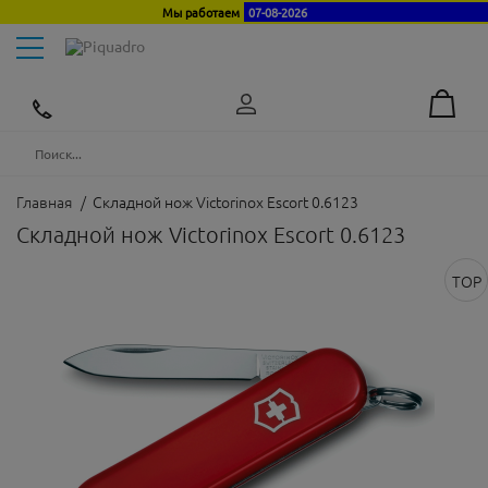
Мы работаем
07-08-2026
Toggle
navigation
Эксклюзивный
дистрибьютор
в
Украине
Главная
/
Складной нож Victorinox Escort 0.6123
Складной нож Victorinox Escort 0.6123
TOP