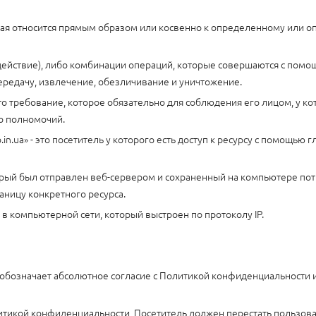
орая относится прямым образом или косвенно к определенному или 
(действие), либо комбинации операций, которые совершаются с помо
ередачу, извлечение, обезличивание и уничтожение.
то требование, которое обязательно для соблюдения его лицом, у ко
то полномочий.
.in.ua» - это посетитель у которого есть доступ к ресурсу с помощью 
торый был отправлен веб-сервером и сохраненный на компьютере пот
аницу конкретного ресурса.
ла в компьютерной сети, который выстроен по протоколу IP.
 обозначает абсолютное согласие с Политикой конфиденциальности 
литикой конфиденциальности, Посетитель должен перестать пользова