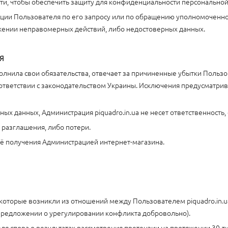
сти, чтобы обеспечить защиту для конфиденциальности персонально
ации Пользователя по его запросу или по обращению уполномоченно
жении неправомерных действий, либо недостоверных данных.
ЛЯ
сполнила свои обязательства, отвечает за причиненные убытки Поль
ветствии с законодательством Украины. Исключения предусматриваются
ьных данных, Администрация piquadro.in.ua не несет ответственност
 разглашения, либо потери.
 её получения Администрацией интернет-магазина.
ам, которые возникли из отношений между Пользователем piquadro.in.
предложении о урегулировании конфликта добровольно).
еля спора о результатах рассмотрения претензии на протяжении 30-т