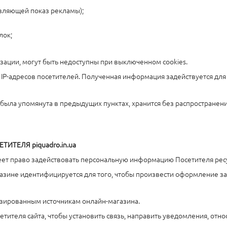
твляющей показ рекламы);
лок;
ризации, могут быть недоступны при выключенном cookies.
тику IP-адресов посетителей. Полученная информация задействуется 
е была упомянута в предыдущих пунктах, хранится без распростране
ТЕЛЯ piquadro.in.ua
меет право задействовать персональную информацию Посетителя ресу
газине идентифицируется для того, чтобы произвести оформление з
изированным источникам онлайн-магазина.
сетителя сайта, чтобы установить связь, направить уведомления, отно