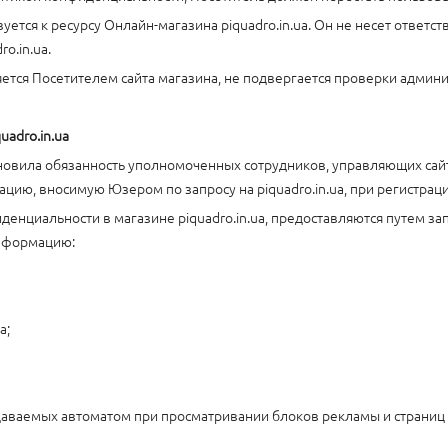
тся к ресурсу Онлайн-магазина piquadro.in.ua. Он не несет ответств
o.in.ua.
ется Посетителем сайта магазина, не подвергается проверки админис
dro.in.ua
новила обязанность уполномоченных сотрудников, управляющих сай
ию, вносимую Юзером по запросу на piquadro.in.ua, при регистрац
енциальности в магазине piquadro.in.ua, предоставляются путем за
информацию:
а;
редаваемых автоматом при просматривании блоков рекламы и страниц