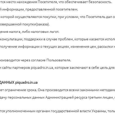
тся место нахождения Посетителя, что обеспечивает безопасность.
й информации, предоставленной посетителем.
 которой осуществляются покупки, при условии, что Посетитель дал 
 совершаемой покупки(заказа).
ения налога, либо налоговых льгот.
консультации, поддержки в случае проблем, которые касаются исполь
 получение информации о текущих акциях, изменения цен, рассылки 
роизводится через согласие Пользователя.
 сайты партнеров piquadro.in.ua, которые заключают в себе цель дл
ННЫХ piquadro.in.ua
ует ограничение срока. Она производится всеми законными методами
едачу персональных данных Администрацией ресурса третьим лицам, 
ся уполномоченным органам государственной власти Украины, тольк