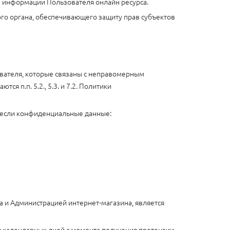
й информации Пользователя онлайн ресурса.
го органа, обеспечивающего защиту прав субъектов
зователя, которые связаны с неправомерным
 п.п. 5.2., 5.3. и 7.2. Политики
ь, если конфиденциальные данные:
ua и Администрацией интернет-магазина, является
и календарных дней с момента получения претензии.