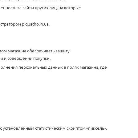
енность за сайты других лиц, на которые
тратором piquadro.in.ua.
том магазина обеспечивать защиту
ии и совершении покупки.
полнения персональных данных в полях магазина, где
 с установленным статистическим скриптом «пиксель».