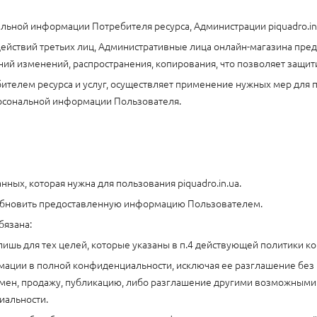
ональной информации Потребителя ресурса, Администрации piquadro.i
ействий третьих лиц, Административные лица онлайн-магазина пре
сений изменений, распространения, копирования, что позволяет защ
требителем ресурса и услуг, осуществляет применение нужных мер дл
ерсональной информации Пользователя.
ных, которая нужна для пользования piquadro.in.ua.
и обновить предоставленную информацию Пользователем.
бязана:
ишь для тех целей, которые указаны в п.4 действующей политики к
рмации в полной конфиденциальности, исключая ее разглашение без
ь обмен, продажу, публикацию, либо разглашение другими возможным
циальности.