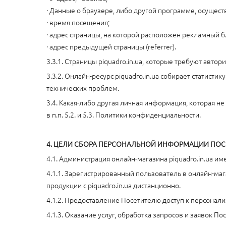
· Данные о браузере, либо другой программе, осущес
· время посещения;
· адрес страницы, на которой расположен рекламный б
· адрес предыдущей страницы (referrer).
3.3.1. Страницы piquadro.in.ua, которые требуют авто
3.3.2. Онлайн-ресурс piquadro.in.ua собирает статис
технических проблем.
3.4. Какая-либо другая личная информация, которая н
в п.п. 5.2. и 5.3. Политики конфиденциальности.
4. ЦЕЛИ СБОРА ПЕРСОНАЛЬНОЙ ИНФОРМАЦИИ ПОСЕТИ
4.1. Администрация онлайн-магазина piquadro.in.ua и
4.1.1. Зарегистрированный пользователь в онлайн-ма
продукции с piquadro.in.ua дистанционно.
4.1.2. Предоставление Посетителю доступ к персонал
4.1.3. Оказание услуг, обработка запросов и заявок По