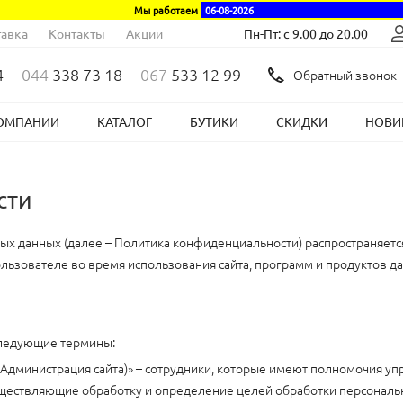
Мы работаем
06-08-2026
авка
Контакты
Акции
Пн-Пт: с 9.00 до 20.00
4
044
338 73 18
067
533 12 99
Обратный звонок
ОМПАНИИ
КАТАЛОГ
БУТИКИ
СКИДКИ
НОВИ
сти
х данных (далее – Политика конфиденциальности) распространяет
о Пользователе во время использования сайта, программ и продуктов д
следующие термины:
– Администрация сайта)» – сотрудники, которые имеют полномочия уп
уществляющие обработку и определение целей обработки персональны