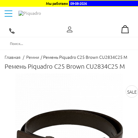
Мы работаем
09-08-2026
Toggle
navigation
Эксклюзивный
дистрибьютор
в
Украине
Главная
/
Ремни
/
Ремень Piquadro C25 Brown CU2834C25 M
Ремень Piquadro C25 Brown CU2834C25 M
SALE