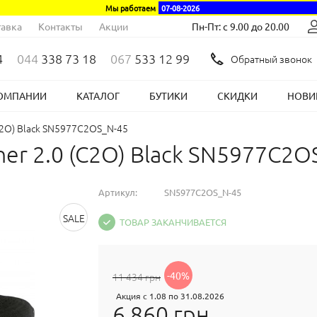
Мы работаем
07-08-2026
авка
Контакты
Акции
Пн-Пт: с 9.00 до 20.00
4
044
338 73 18
067
533 12 99
Обратный звонок
ОМПАНИИ
КАТАЛОГ
БУТИКИ
СКИДКИ
НОВИ
(C2O) Black SN5977C2OS_N-45
ner 2.0 (C2O) Black SN5977C2O
Артикул:
SN5977C2OS_N-45
SALE
ТОВАР ЗАКАНЧИВАЕТСЯ
-40%
11 434 грн
Акция с 1.08 по 31.08.2026
6 860 грн