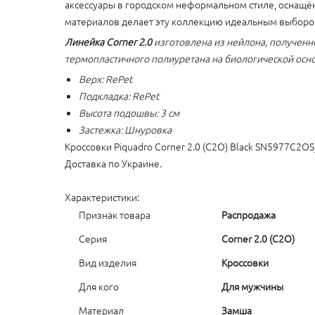
аксессуары в городском неформальном стиле, оснащ
материалов делает эту коллекцию идеальным выбором 
Линейка Corner 2.0
изготовлена из нейлона, полученн
термопластичного полиуретана на биологической осно
Верх: RePet
Подкладка: RePet
Высота подошвы: 3 см
Застежка: Шнуровка
Кроссовки Piquadro Corner 2.0 (C2O) Black SN5977C2
Доставка по Украине.
Характеристики:
Признак товара
Распродажа
Серия
Corner 2.0 (C2O)
Вид изделия
Кроссовки
Для кого
Для мужчины
Материал
Замша