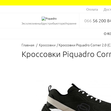
Оплата
Дост
066
56 200 8
Эксклюзивный
дистрибьютор
в
Украине
О К
Главная
/
Кроссовки
/
Кроссовки Piquadro Corner 2.0 
Кроссовки Piquadro Cor