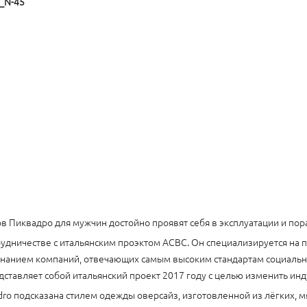
S_N-45
в Пиквадро для мужчин достойно проявят себя в эксплуатации и по
рудничестве с итальянским проэктом ACBC. Он специализируется на 
знанием компаний, отвечающих самым высоким стандартам социальн
дставляет собой итальянский проект 2017 году с целью изменить и
o подсказана стилем одежды оверсайз, изготовленной из лёгких, мя