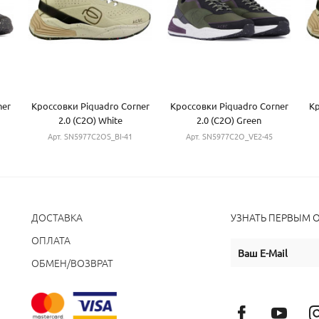
ner
Кроссовки Piquadro Corner
Кроссовки Piquadro Corner
Кр
2.0 (C2O) White
2.0 (C2O) Green
SN5977C2OS_BI-41
SN5977C2O_VE2-45
Арт. SN5977C2OS_BI-41
Арт. SN5977C2O_VE2-45
ДОСТАВКА
УЗНАТЬ ПЕРВЫМ 
ОПЛАТА
ОБМЕН/ВОЗВРАТ