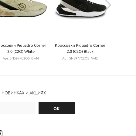
оссовки Piquadro Corner
Кроссовки Piquadro Corner
Кроссовки 
2.0 (C2O) White
2.0 (C2O) Black
2.0 (
SN5977C2OS_BI-44
SN5977C2OS_N-42
SN5977
Арт. SN5977C2OS_BI-44
Арт. SN5977C2OS_N-42
Арт. SN5
О НОВИНКАХ И АКЦИЯХ