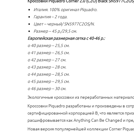
Кроссовки Piquadro Corner 2.0 (C2O) Black SN5977C2O
Италия. 100% оригинал Piquadro.
Гарантия – 2 года.
Цвет – черный/ SN5977C2OS/N.
Размер – 45 р./29,5 см.
Европейская размерная сетка с 40-46 р.:
o 40 размер – 25,5 см.
o 41 размер – 26,5 см.
o 42 размер – 27 см.
o 43 размер – 28 см.
o 44 размер – 28,5 см.
o 45 размер – 29,5 см.
o 46 размер – 30 см.
Экологичные кроссовки из переработанных материало
Кроссовки Piquadro разработаны и произведены в сот
сертифицированной корпорацией B, что является при
расшифровывается как Anything Can Be Changed и пре
Новая версия популярнейшей коллекции Corner Piquadr