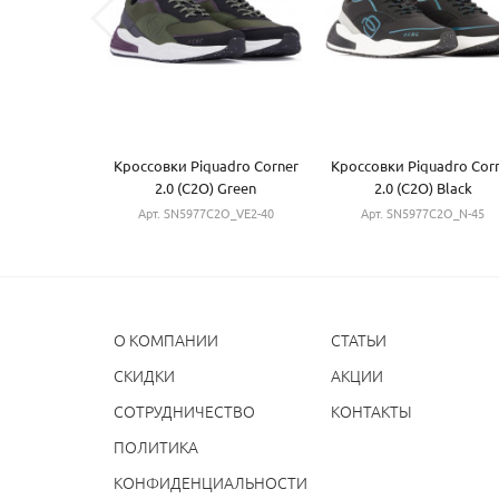
Кроссовки Piquadro Corner
Кроссовки Piquadro Cor
2.0 (C2O) Green
2.0 (C2O) Black
SN5977C2O_VE2-40
SN5977C2O_N-45
Арт. SN5977C2O_VE2-40
Арт. SN5977C2O_N-45
О КОМПАНИИ
СТАТЬИ
CКИДКИ
АКЦИИ
СОТРУДНИЧЕСТВО
КОНТАКТЫ
ПОЛИТИКА
КОНФИДЕНЦИАЛЬНОСТИ