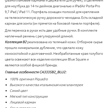
(разноплановые карманы и держатели для ручек), отделением
для ноутбука до 14-ти дюймов диагональю и IPadAir Porta-Pro
9,7 iPad / iPad 11. Портфель оснащен полосой для крепления
на телескопическую ручку дорожного чемодана. Есть складной
карман для зонта (он прячется на боковой панели портфеля).
Для переноса в руках есть две удобные ручки. В комплекте
наплечный ремень с регулируемой длиной.
Коллекция B2
реализована из телячьей кожи. Отборное сырье
прошло минеральное дубление, что сделало кожу
износостойкой и долговечной. Необработанные края голубого
цвета освежают все изделия коллекции Blue Square и
являются особой фишкой бренда.
Главные особенности CA3335B2_BLU2:
100% оригинал Piquadro
Высокого качества итальянская кожгалантерея
Синий цвет
Мягкий тип конструкции
Лицевой карман
Одно отделение