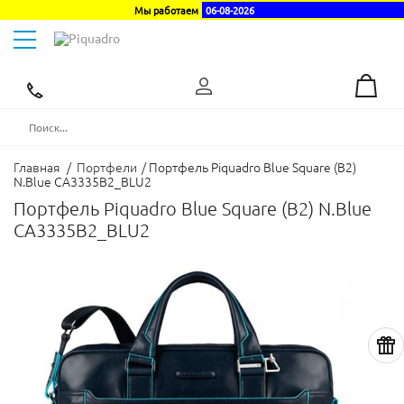
Мы работаем
06-08-2026
Toggle
navigation
Эксклюзивный
дистрибьютор
в
Украине
Главная
/
Портфели
/
Портфель Piquadro Blue Square (B2)
N.Blue CA3335B2_BLU2
Портфель Piquadro Blue Square (B2) N.Blue
CA3335B2_BLU2