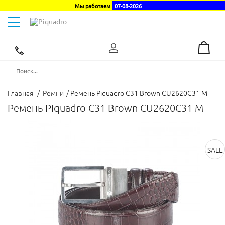
Мы работаем
07-08-2026
Toggle
navigation
Эксклюзивный
дистрибьютор
в
Украине
Главная
/
Ремни
/
Ремень Piquadro C31 Brown CU2620C31 M
Ремень Piquadro C31 Brown CU2620C31 M
SALE