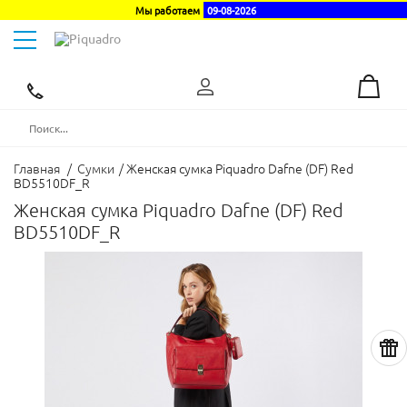
Мы работаем
09-08-2026
Toggle
navigation
Эксклюзивный
дистрибьютор
в
Украине
Главная
/
Сумки
/
Женская сумка Piquadro Dafne (DF) Red
BD5510DF_R
Женская сумка Piquadro Dafne (DF) Red
BD5510DF_R