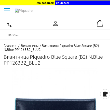
Мы работаем
07-08-2026
Toggle
navigation
Эксклюзивный
дистрибьютор
в
Украине
Главная
/
Визитницы
/
Визитница Piquadro Blue Square (B2)
N.Blue PP1263B2_BLU2
Визитница Piquadro Blue Square (B2) N.Blue
PP1263B2_BLU2