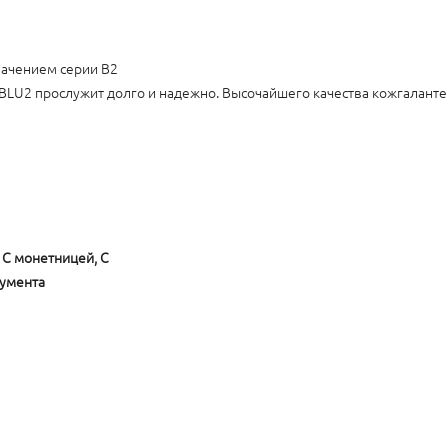
начением серии B2
_BLU2 прослужит долго и надежно. Высочайшего качества кожгалант
, С монетницей, С
кумента