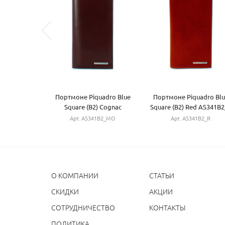
Портмоне Piquadro Blue
Портмоне Piquadro Blu
Square (B2) Cognac
Square (B2) Red AS341B2
AS341B2_MO
Арт. AS341B2_MO
Арт. AS341B2_R
О КОМПАНИИ
СТАТЬИ
CКИДКИ
АКЦИИ
СОТРУДНИЧЕСТВО
КОНТАКТЫ
ПОЛИТИКА