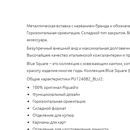
Металлическая вставка с названием бренда и обозначе
Горизонтальная ориентация. Складной тип закрытия. В
аксессуара.
Безупречный внешний вид и максимальная долговечн
Высочайшее качество итальянской кожгалантереи и п
Blue Square – это коллекция с освежающим кантом, к
красоту изделия многие годы. Коллекция Blue Square (
Общие характеристики PU1240B2_BLU2:
100% оригинал Piquadro
Функциональный дизайн
Горизонтальная ориентация
Складной формат
Отделение для купюр
Карманы для карт
Отделение для удостоверения личности