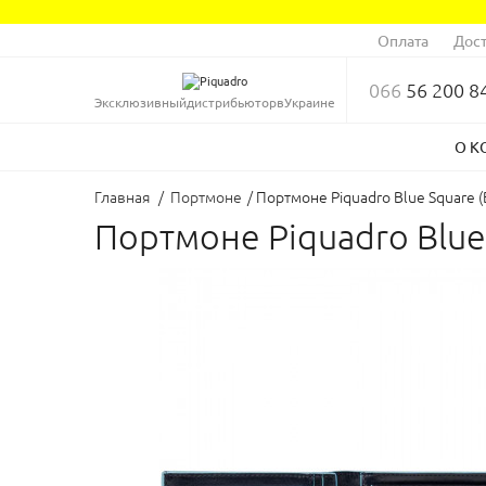
Оплата
Дост
066
56 200 8
Эксклюзивный
дистрибьютор
в
Украине
О К
Главная
/
Портмоне
/
Портмоне Piquadro Blue Square 
Портмоне Piquadro Blue