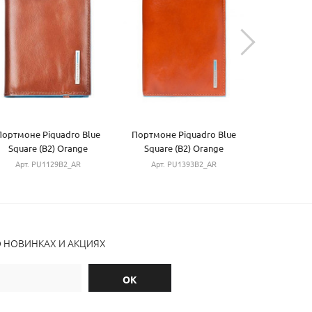
Портмоне Piquadro Blue
Портмоне Piquadro Blue
Портмоне 
Square (B2) Orange
Square (B2) Orange
Square 
PU1129B2_AR
PU1393B2_AR
PU13
Арт. PU1129B2_AR
Арт. PU1393B2_AR
Арт. P
О НОВИНКАХ И АКЦИЯХ