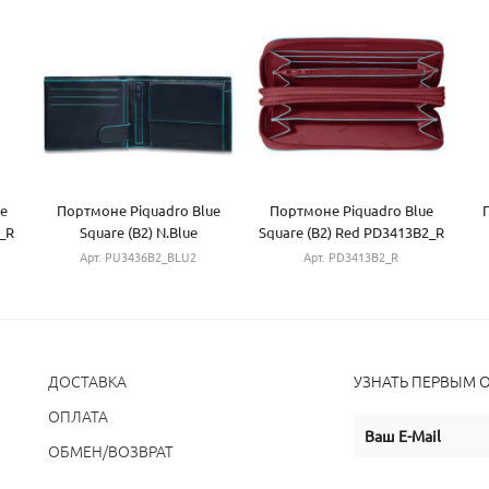
e
Портмоне Piquadro Blue
Портмоне Piquadro Blue
_R
Square (B2) N.Blue
Square (B2) Red PD3413B2_R
PU3436B2_BLU2
Арт. PU3436B2_BLU2
Арт. PD3413B2_R
ДОСТАВКА
УЗНАТЬ ПЕРВЫМ 
ОПЛАТА
ОБМЕН/ВОЗВРАТ