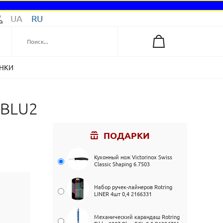
UA
RU
НКИ
_BLU2
ПОДАРКИ
Кухонный нож Victorinox Swiss
Classic Shaping 6.7503
Набор ручек-лайнеров Rotring
LINER 4шт 0,4 2166331
Механический карандаш Rotring