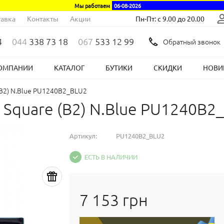
Мы работаем
06-08-2026
авка
Контакты
Акции
Пн-Пт: с 9.00 до 20.00
4
044
338 73 18
067
533 12 99
Обратный звонок
ОМПАНИИ
КАТАЛОГ
БУТИКИ
СКИДКИ
НОВИ
(B2) N.Blue PU1240B2_BLU2
 Square (B2) N.Blue PU1240B2
Артикул:
PU1240B2_BLU2
ЕСТЬ В НАЛИЧИИ
7 153 грн