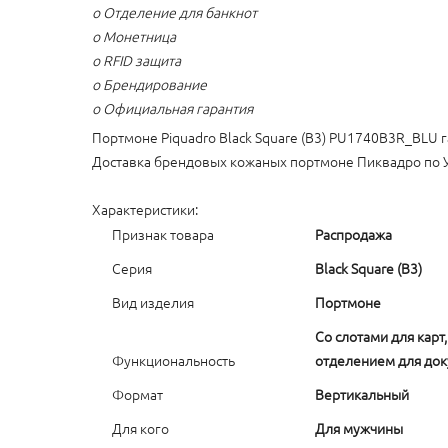
o Отделение для банкнот
o Монетница
o RFID защита
o Брендирование
o Официальная гарантия
Портмоне Piquadro Black Square (B3) PU1740B3R_BLU г
Доставка брендовых кожаных портмоне Пиквадро по У
Характеристики:
Признак товара
Распродажа
Серия
Black Square (B3)
Вид изделия
Портмоне
Со слотами для карт
Функциональность
отделением для до
Формат
Вертикальный
Для кого
Для мужчины