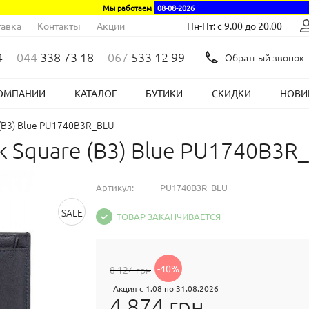
Мы работаем
08-08-2026
авка
Контакты
Акции
Пн-Пт: с 9.00 до 20.00
4
044
338 73 18
067
533 12 99
Обратный звонок
ОМПАНИИ
КАТАЛОГ
БУТИКИ
СКИДКИ
НОВИ
 (B3) Blue PU1740B3R_BLU
k Square (B3) Blue PU1740B3R
Артикул:
PU1740B3R_BLU
SALE
ТОВАР ЗАКАНЧИВАЕТСЯ
-40%
8 124 грн
Акция с 1.08 по 31.08.2026
4 874 грн