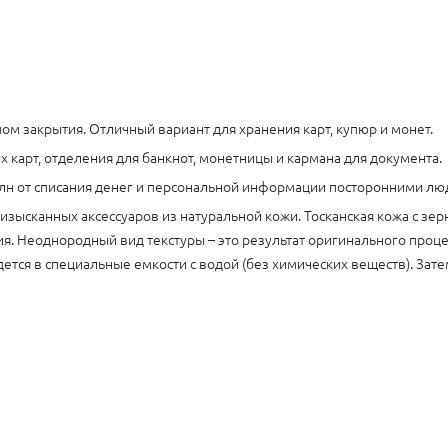
ом закрытия. Отличный вариант для хранения карт, купюр и монет.
 карт, отделения для банкнот, монетницы и кармана для документа.
олн от списания денег и персональной информации посторонними лю
изысканных аксессуаров из натуральной кожи. Тосканская кожа с зе
. Неоднородный вид текстуры – это результат оригинального процес
ется в специальные емкости с водой (без химических веществ). Зате