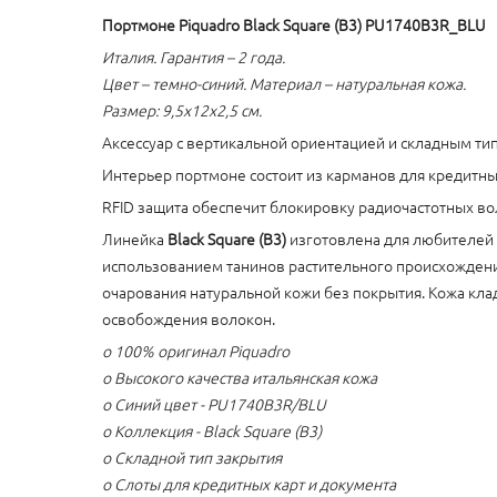
Портмоне Piquadro Black Square (B3) PU1740B3R_BLU
Италия. Гарантия – 2 года.
Цвет – темно-синий. Материал – натуральная кожа.
Размер: 9,5x12x2,5 см.
Аксессуар с вертикальной ориентацией и складным тип
Интерьер портмоне состоит из карманов для кредитных
RFID защита обеспечит блокировку радиочастотных в
Линейка
Black Square (B3)
изготовлена для любителей 
использованием танинов растительного происхождения
очарования натуральной кожи без покрытия. Кожа клад
освобождения волокон.
o 100% оригинал Piquadro
o Высокого качества итальянская кожа
o Синий цвет - PU1740B3R/BLU
o Коллекция - Black Square (B3)
o Складной тип закрытия
o Слоты для кредитных карт и документа