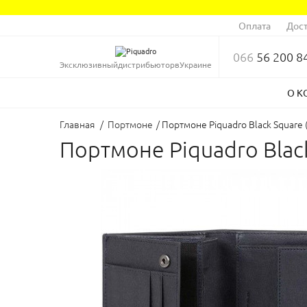
Оплата
Дост
066
56 200 8
Эксклюзивный
дистрибьютор
в
Украине
О К
Главная
/
Портмоне
/
Портмоне Piquadro Black Square
Портмоне Piquadro Blac