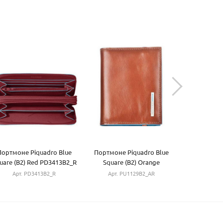
Портмоне Piquadro Blue
Портмоне Piquadro Blue
Портмоне 
uare (B2) Red PD3413B2_R
Square (B2) Orange
Square 
PU1129B2_AR
PU13
Арт. PD3413B2_R
Арт. PU1129B2_AR
Арт. P