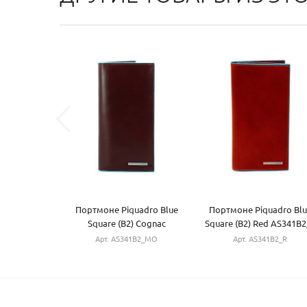
Портмоне Piquadro Blue
Портмоне Piquadro Blu
Square (B2) Cognac
Square (B2) Red AS341B2
AS341B2_MO
Арт. AS341B2_MO
Арт. AS341B2_R