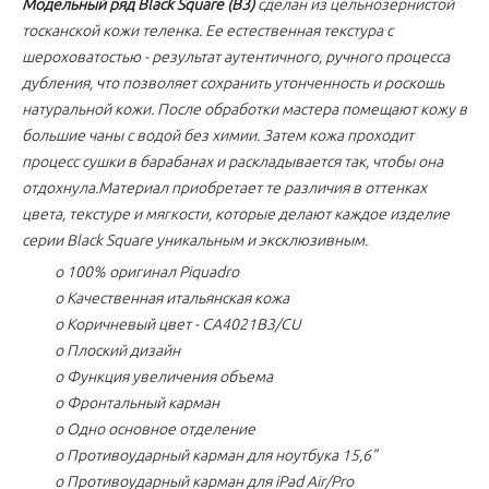
Модельный ряд Black Square (B3)
сделан из цельнозернистой
тосканской кожи теленка. Ее естественная текстура с
шероховатостью - результат аутентичного, ручного процесса
дубления, что позволяет сохранить утонченность и роскошь
натуральной кожи. После обработки мастера помещают кожу в
большие чаны с водой без химии. Затем кожа проходит
процесс сушки в барабанах и раскладывается так, чтобы она
отдохнула.Материал приобретает те различия в оттенках
цвета, текстуре и мягкости, которые делают каждое изделие
серии Black Square уникальным и эксклюзивным.
o 100% оригинал Piquadro
o Качественная итальянская кожа
o Коричневый цвет - CA4021B3/CU
o Плоский дизайн
o Функция увеличения объема
o Фронтальный карман
o Одно основное отделение
o Противоударный карман для ноутбука 15,6"
o Противоударный карман для iPad Air/Pro