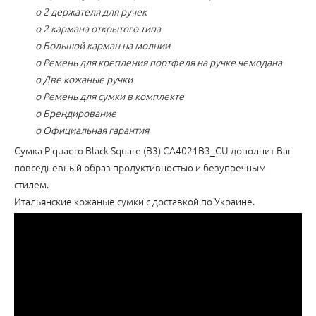
o 2 держателя для ручек
o 2 кармана открытого типа
o Большой карман на молнии
o Ремень для крепления портфеля на ручке чемодана
o Две кожаные ручки
o Ремень для сумки в комплекте
o Брендирование
o Официальная гарантия
Cумка Piquadro Black Square (B3) CA4021B3_CU дополнит Ваг
повседневный образ продуктивностью и безупречным
стилем.
Итальянские кожаные сумки с доставкой по Украине.