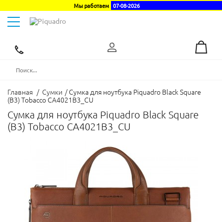
Мы работаем
07-08-2026
Toggle
navigation
Эксклюзивный
дистрибьютор
в
Украине
Главная
/
Сумки
/
Cумка для ноутбука Piquadro Black Square
(B3) Tobacco CA4021B3_CU
Cумка для ноутбука Piquadro Black Square
(B3) Tobacco CA4021B3_CU