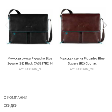
Мужская сумка Piquadro Blue
Мужская сумка Piquadro Blue
Square (B2) Black CA3337B2_N
Square (B2) Cognac
CA3337B2_MO
Арт. CA3337B2_N
Арт. CA3337B2_MO
О КОМПАНИИ
CКИДКИ