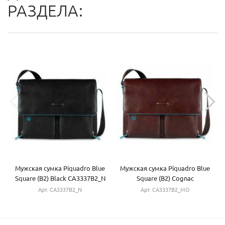
РАЗДЕЛА:
Мужская сумка Piquadro Blue
Мужская сумка Piquadro Blue
Square (B2) Black CA3337B2_N
Square (B2) Cognac
CA3337B2_MO
Арт. CA3337B2_N
Арт. CA3337B2_MO