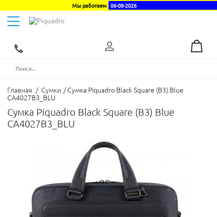
Мы работаем
06-08-2026
Toggle
navigation
Эксклюзивный
дистрибьютор
в
Украине
Главная
/
Сумки
/
Cумка Piquadro Black Square (B3) Blue
CA4027B3_BLU
Cумка Piquadro Black Square (B3) Blue
CA4027B3_BLU