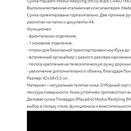
Сумка Piquadro Modus Restyling (MOS) Black CA4021
Высококачественная итальянская кожгалантерея. Made i
Сумка ориентирована горизонтально. Две прочные руч
рассчитан на папки и документы А4.
Функционал:
- фронтальное отделение,
- 1 основное отделение,
- отсеки для безопасной транспортировки ноутбука до 
- встроенный органайзер с разного размера кармана
- полоса крепления на телескопическую ручку дорожн
- увеличение дополнительного объема, благодаря бо
Размер: 42x30x3,5 см.
Материал – натуральная телячья кожа. Отборный сорт
текстура поверхности. Кожа устойчиво противостоит 
Деловая сумка Пиквадро (Piquadro) Modus Restyling 
выбор в пользу стиля, функционала и вместительности