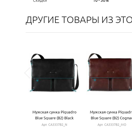
Скидки
10 - 30%
ДРУГИЕ ТОВАРЫ ИЗ ЭТ
Мужская сумка Piquadro
Мужская сумка Piquadr
Blue Square (B2) Black
Blue Square (B2) Cogna
CA3337B2_N
CA3337B2_MO
Арт. CA3337B2_N
Арт. CA3337B2_MO