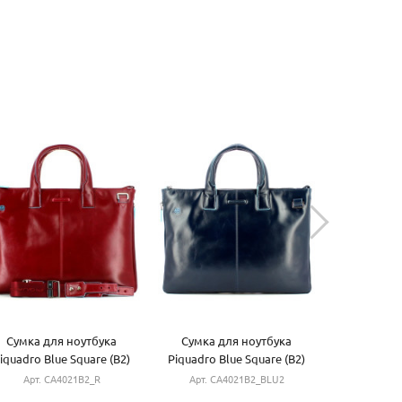
Cумка для ноутбука
Cумка для ноутбука
Женская с
iquadro Blue Square (B2)
Piquadro Blue Square (B2)
Muse (MU) 
Red CA4021B2_R
N.Blue CA4021B2_BLU2
Арт. CA4021B2_R
Арт. CA4021B2_BLU2
Арт. 