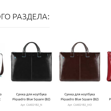
ОГО РАЗДЕЛА:
o
Cумка для ноутбука
Cумка для ноутбука
c
Piquadro Blue Square (B2)
Piquadro Blue Square (B2)
P
Black CA4021B2_N
Cognac CA4021B2_MO
Арт. CA4021B2_N
Арт. CA4021B2_MO