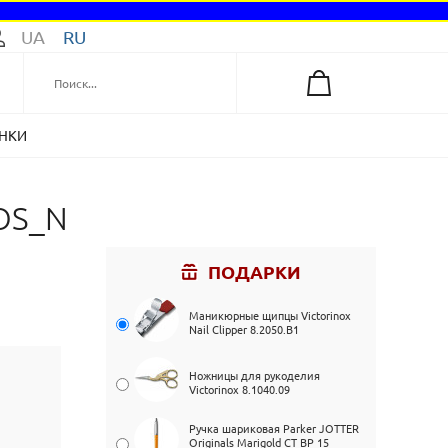
UA
RU
НКИ
MOS_N
ПОДАРКИ
Маникюрные щипцы Victorinox
Nail Clipper 8.2050.B1
Ножницы для рукоделия
Victorinox 8.1040.09
Ручка шариковая Parker JOTTER
Originals Marigold CT BP 15