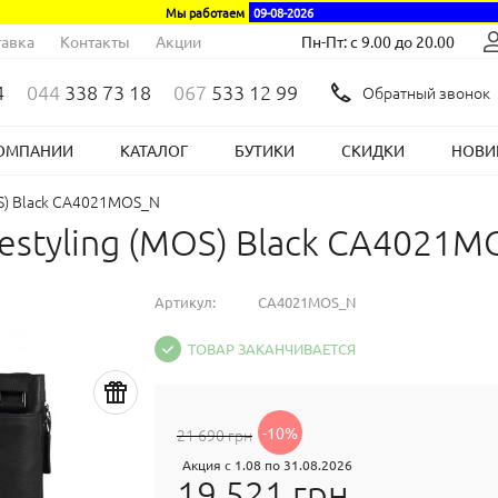
Мы работаем
09-08-2026
авка
Контакты
Акции
Пн-Пт: с 9.00 до 20.00
4
044
338 73 18
067
533 12 99
Обратный звонок
ОМПАНИИ
КАТАЛОГ
БУТИКИ
СКИДКИ
НОВИ
OS) Black CA4021MOS_N
estyling (MOS) Black CA4021
Артикул:
CA4021MOS_N
ТОВАР ЗАКАНЧИВАЕТСЯ
-10%
21 690 грн
Акция с 1.08 по 31.08.2026
19 521 грн