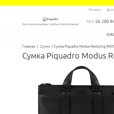
Оплата
Дост
066
56 200 8
Эксклюзивный
дистрибьютор
в
Украине
О К
Главная
/
Сумки
/
Сумка Piquadro Modus Restyling (M
Сумка Piquadro Modus R