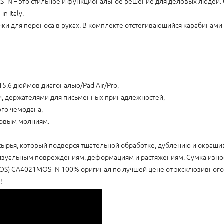
MOS_N – это стильное и функциональное решение для деловых людей
n Italy.
ки для переноса в руках. В комплекте отстегивающийся карабинами
15,6 дюймов диагональю/Pad Air/Pro,
ми, держателями для письменных принадлежностей,
ого чемодана,
ковым молниям.
 сырья, который подверся тщательной обработке, дублению и окраш
визуальным повреждениям, деформациям и растяжениям. Сумка износ
(MOS) CA4021MOS_N 100% оригинал по лучшей цене от эксклюзивного
!