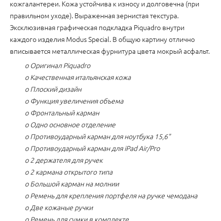
кожгалантереи. Кожа устойчива к износу и долговечна (при
правильном уходе). Выраженная зернистая текстура.
Эксклюзивная графическая подкладка Piquadro внутри
каждого изделия Modus Special. В общую картину отлично
вписывается металлическая фурнитура цвета мокрый асфальт.
o Оригинал Piquadro
o Качественная итальянская кожа
o Плоский дизайн
o Функция увеличения объема
o Фронтальный карман
o Одно основное отделение
o Противоударный карман для ноутбука 15,6"
o Противоударный карман для iPad Air/Pro
o 2 держателя для ручек
o 2 кармана открытого типа
o Большой карман на молнии
o Ремень для крепления портфеля на ручке чемодана
o Две кожаные ручки
o Ремень для сумки в комплекте