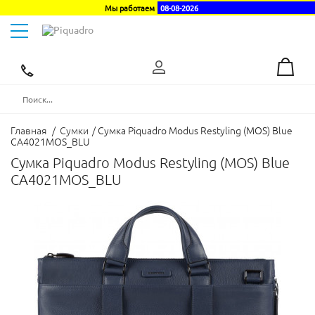
Мы работаем
08-08-2026
Toggle
navigation
Эксклюзивный
дистрибьютор
в
Украине
Главная
/
Сумки
/
Сумка Piquadro Modus Restyling (MOS) Blue
CA4021MOS_BLU
Сумка Piquadro Modus Restyling (MOS) Blue
CA4021MOS_BLU