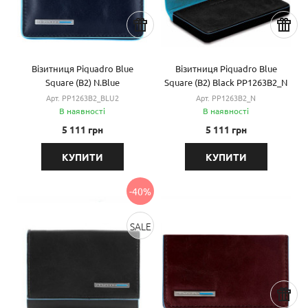
Візитниця Piquadro Blue
Візитниця Piquadro Blue
Square (B2) N.Blue
Square (B2) Black PP1263B2_N
PP1263B2_BLU2
Арт. PP1263B2_BLU2
Арт. PP1263B2_N
В наявності
В наявності
5 111 грн
5 111 грн
КУПИТИ
КУПИТИ
-40%
SALE