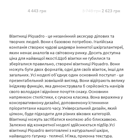
3 748 грн
4 443 грн
2 623 грн
Візитниці Piquadro - це незамінний аксесуар ділових та
творчих людей. Вони є базовою потребою. Італійська
компанія створює чудові шедеври іменитої шкіргалантереї,
яким немає аналогів на світовому ринку. Досить доступна
ціна для найвищої якості.Щоб візитки не губилися та
зберігалися правильно, створені візитниці Piquadro. Вони
можуть бути двох форматів, одні для своїх візиток, інші для
загальних. Усі моделі об'єднує один основний постулат - це
презентабельний зовнішній вигляд. Вони відіграють велику
іміджеву функцію, яка демонструвала б серйозність намірів
свого володаря і відмінне почуття смаку. Основним
напрямком стилістики, є сучасна класика. Вона виражена у
консервативному дизайні, доповненому істинними
пріоритетами нашого часу. Універсальний дизайн, який
цілком, буде підходити для різних вікових категорій.
Візитниці можуть застібатися кнопкою або блискавкою.
Залежно від конкретної моделі здійснюється підбір.Усі
візитниці Piquadro виготовлені з натуральної шкіри,
найвищого ґатунку - телячої. М'яка, приємна текстура.