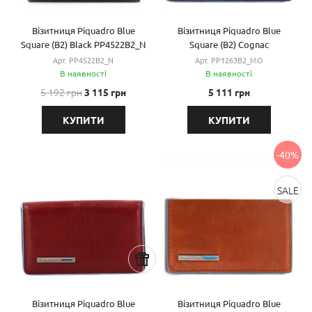
Візитниця Piquadro Blue
Візитниця Piquadro Blue
Square (B2) Black PP4522B2_N
Square (B2) Cognac
PP1263B2_MO
Арт. PP4522B2_N
Арт. PP1263B2_MO
В наявності
В наявності
5 192 грн
3 115 грн
5 111 грн
КУПИТИ
КУПИТИ
-40%
SALE
Візитниця Piquadro Blue
Візитниця Piquadro Blue