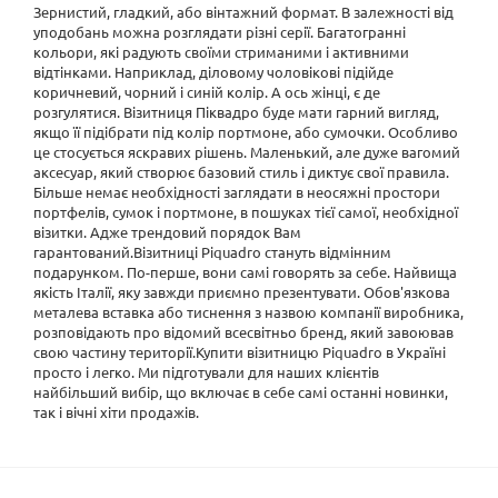
Зернистий, гладкий, або вінтажний формат. В залежності від
уподобань можна розглядати різні серії. Багатогранні
кольори, які радують своїми стриманими і активними
відтінками. Наприклад, діловому чоловікові підійде
коричневий, чорний і синій колір. А ось жінці, є де
розгулятися. Візитниця Піквадро буде мати гарний вигляд,
якщо її підібрати під колір портмоне, або сумочки. Особливо
це стосується яскравих рішень. Маленький, але дуже вагомий
аксесуар, який створює базовий стиль і диктує свої правила.
Більше немає необхідності заглядати в неосяжні простори
портфелів, сумок і портмоне, в пошуках тієї самої, необхідної
візитки. Адже трендовий порядок Вам
гарантований.Візитниці Piquadro стануть відмінним
подарунком. По-перше, вони самі говорять за себе. Найвища
якість Італії, яку завжди приємно презентувати. Обов'язкова
металева вставка або тиснення з назвою компанії виробника,
розповідають про відомий всесвітньо бренд, який завоював
свою частину території.Купити візитницю Piquadro в Україні
просто і легко. Ми підготували для наших клієнтів
найбільший вибір, що включає в себе самі останні новинки,
так і вічні хіти продажів.