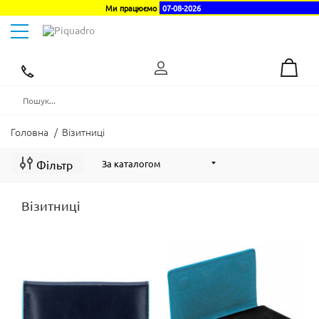
Ми працюємо
07-08-2026
Toggle
navigation
Ексклюзивний
дистриб'ютор
в
Україні
Головна
/
Візитниці
Фільтр
Візитниці