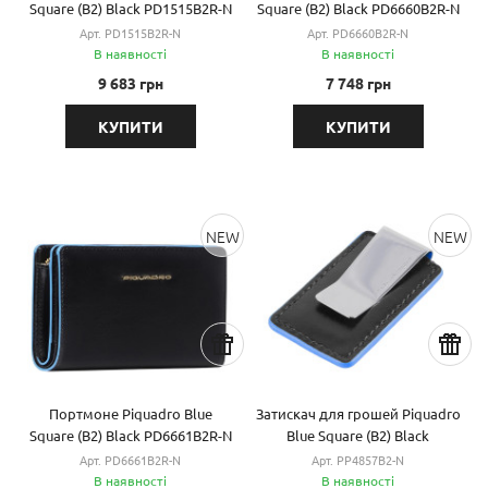
Square (B2) Black PD1515B2R-N
Square (B2) Black PD6660B2R-N
Арт. PD1515B2R-N
Арт. PD6660B2R-N
В наявності
В наявності
9 683 грн
7 748 грн
КУПИТИ
КУПИТИ
NEW
NEW
Портмоне Piquadro Blue
Затискач для грошей Piquadro
Square (B2) Black PD6661B2R-N
Blue Square (B2) Black
PP4857B2-N
Арт. PD6661B2R-N
Арт. PP4857B2-N
В наявності
В наявності