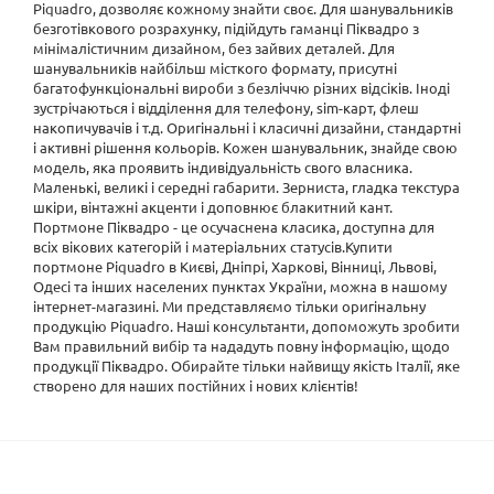
Piquadro, дозволяє кожному знайти своє. Для шанувальників
безготівкового розрахунку, підійдуть гаманці Піквадро з
мінімалістичним дизайном, без зайвих деталей. Для
шанувальників найбільш місткого формату, присутні
багатофункціональні вироби з безліччю різних відсіків. Іноді
зустрічаються і відділення для телефону, sim-карт, флеш
накопичувачів і т.д. Оригінальні і класичні дизайни, стандартні
і активні рішення кольорів. Кожен шанувальник, знайде свою
модель, яка проявить індивідуальність свого власника.
Маленькі, великі і середні габарити. Зерниста, гладка текстура
шкіри, вінтажні акценти і доповнює блакитний кант.
Портмоне Піквадро - це осучаснена класика, доступна для
всіх вікових категорій і матеріальних статусів.Купити
портмоне Piquadro в Києві, Дніпрі, Харкові, Вінниці, Львові,
Одесі та інших населених пунктах України, можна в нашому
інтернет-магазині. Ми представляємо тільки оригінальну
продукцію Piquadro. Наші консультанти, допоможуть зробити
Вам правильний вибір та нададуть повну інформацію, щодо
продукції Піквадро. Обирайте тільки найвищу якість Італії, яке
створено для наших постійних і нових клієнтів!