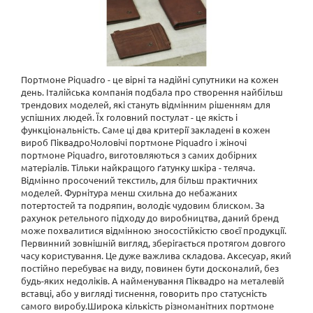
Портмоне Piquadro - це вірні та надійні супутники на кожен
день. Італійська компанія подбала про створення найбільш
трендових моделей, які стануть відмінним рішенням для
успішних людей. Їх головний постулат - це якість і
функціональність. Саме ці два критерії закладені в кожен
вироб Піквадро.Чоловічі портмоне Piquadro і жіночі
портмоне Piquadro, виготовляються з самих добірних
матеріалів. Тільки найкращого ґатунку шкіра - теляча.
Відмінно просочений текстиль, для більш практичних
моделей. Фурнітура менш схильна до небажаних
потертостей та подряпин, володіє чудовим блиском. За
рахунок ретельного підходу до виробництва, даний бренд
може похвалитися відмінною зносостійкістю своєї продукції.
Первинний зовнішній вигляд, зберігається протягом довгого
часу користування. Це дуже важлива складова. Аксесуар, який
постійно перебуває на виду, повинен бути досконалий, без
будь-яких недоліків. А найменування Піквадро на металевій
вставці, або у вигляді тиснення, говорить про статусність
самого виробу.Широка кількість різноманітних портмоне