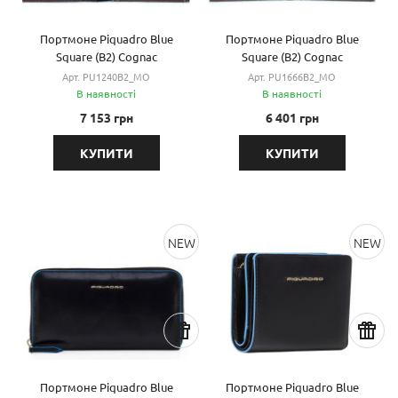
Портмоне Piquadro Blue
Портмоне Piquadro Blue
Square (B2) Cognac
Square (B2) Cognac
PU1240B2_MO
PU1666B2_MO
Арт. PU1240B2_MO
Арт. PU1666B2_MO
В наявності
В наявності
7 153 грн
6 401 грн
КУПИТИ
КУПИТИ
NEW
NEW
Портмоне Piquadro Blue
Портмоне Piquadro Blue