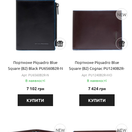
NEW
Портмоне Piquadro Blue
Портмоне Piquadro Blue
Square (B2) Black PU6560B2R-N
Square (B2) Cognac PU1240B2R-
MO
Арт. PU6560B2R-N
Арт. PU1240B2R-MO
В наявності
В наявності
7 102 грн
7 424 грн
КУПИТИ
КУПИТИ
NEW
NEW