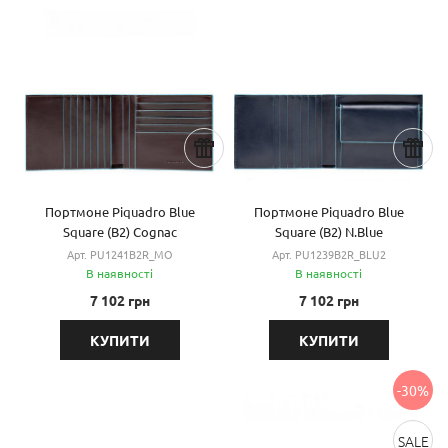
Портмоне Piquadro Blue
Портмоне Piquadro Blue
Square (B2) Cognac
Square (B2) N.Blue
PU1241B2R_MO
PU1239B2R_BLU2
Арт. PU1241B2R_MO
Арт. PU1239B2R_BLU2
В наявності
В наявності
7 102 грн
7 102 грн
КУПИТИ
КУПИТИ
-30%
SALE