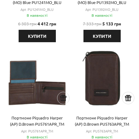
(MO) Blue PU1241MO_BLU
(MO) Blue PU1392MO_BLU
Арт. PU1241MO_BLU
Арт. PU1392MO_BLU
В наявності
В наявності
6 303 грн
7 333 грн
4 412 грн
5 133 грн
КУПИТИ
КУПИТИ
Портмоне Piquadro Harper
Портмоне Piquadro Harper
(AP) D.Brown PU5761APR_TM
(AP) D.Brown PU5763APR_TM
Арт. PU5761APR_TM
Арт. PU5763APR_TM
В наявності
В наявності