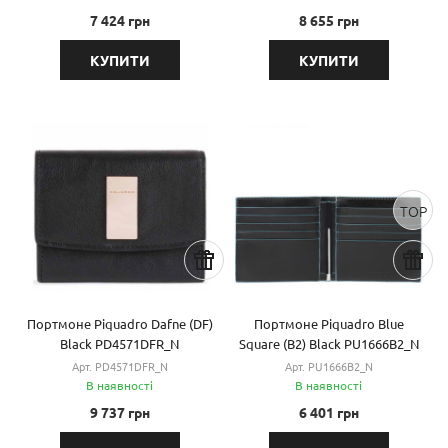
7 424 грн
8 655 грн
КУПИТИ
КУПИТИ
TOP
Портмоне Piquadro Dafne (DF)
Портмоне Piquadro Blue
Black PD4571DFR_N
Square (B2) Black PU1666B2_N
Арт. PD4571DFR_N
Арт. PU1666B2_N
В наявності
В наявності
9 737 грн
6 401 грн