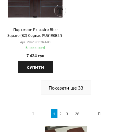
Портмоне Piquadro Blue
Square (B2) Cognac PU6190B2R-
MO
Арт. PU6190B2R-MO
В наявності
7 424 грн
КУПИТИ
Показати ще
33
1
2
3
28
...