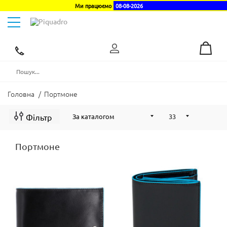
Ми працюємо
08-08-2026
Toggle
navigation
Ексклюзивний
дистриб'ютор
в
Україні
Головна
/
Портмоне
Фільтр
Портмоне