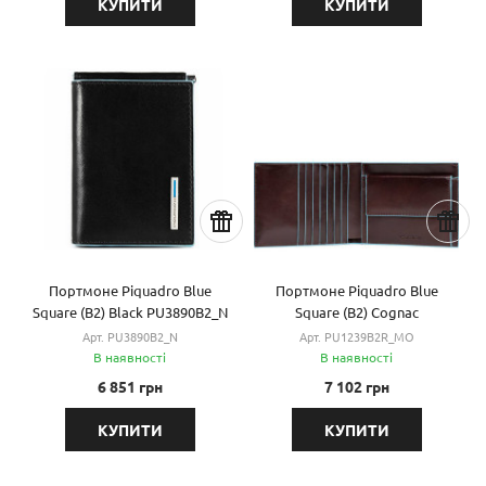
КУПИТИ
КУПИТИ
Портмоне Piquadro Blue
Портмоне Piquadro Blue
Square (B2) Black PU3890B2_N
Square (B2) Cognac
PU1239B2R_MO
Арт. PU3890B2_N
Арт. PU1239B2R_MO
В наявності
В наявності
6 851 грн
7 102 грн
КУПИТИ
КУПИТИ