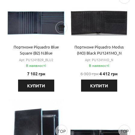
Портмоне Piquadro Blue
Портмоне Piquadro Modus
Square (B2) N.Blue
(MO) Black PU1241MO_N
PU1241B2R_BLU2
Арт. PU1241B2R_BLU2
Арт. PU1241MO_N
В наявності
В наявності
6 303 грн
7 102 грн
4 412 грн
КУПИТИ
КУПИТИ
TOP
TOP