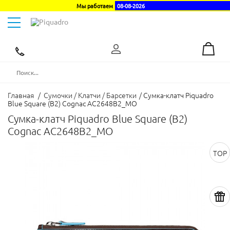
Мы работаем
08-08-2026
Toggle
navigation
Эксклюзивный
дистрибьютор
в
Украине
Главная
/
Сумочки / Клатчи / Барсетки
/
Сумка-клатч Piquadro
Blue Square (B2) Cognac AC2648B2_MO
Сумка-клатч Piquadro Blue Square (B2)
Cognac AC2648B2_MO
TOP