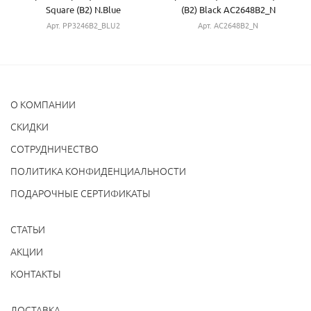
Square (B2) N.Blue
(B2) Black AC2648B2_N
PP3246B2_BLU2
Арт. PP3246B2_BLU2
Арт. AC2648B2_N
О КОМПАНИИ
CКИДКИ
СОТРУДНИЧЕСТВО
ПОЛИТИКА КОНФИДЕНЦИАЛЬНОСТИ
ПОДАРОЧНЫЕ СЕРТИФИКАТЫ
СТАТЬИ
АКЦИИ
КОНТАКТЫ
ДОСТАВКА