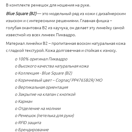
В комплекте ремешок для ношения на руке.
Blue Square (B2)
— это модельный ряд из кожи с дизайнерским
изыском и с интересными решениями. Главная фишка –
голубая окантовка B2 из каучука, он делает эту линейку самой
известной из всех линеек Пиквадро.
Материал линейки B2 – пропитанная воском натуральная кожа
с гладкой текстурой. Кожа долговечная и стойкая к износу.
o 100% оригинал Пиквадро
o Высокого качества натуральная кожа
o Коллекция - Blue Square (B2)
o Коричневый цвет – Cognac/ PP4765B2R/ MO
o Вертикальная ориентация
o Закрытие на клапан с кнопкой
o Карман
o Отделение на молнии
o Ремешок (петелька для руки)
o RFID защита
o Брендирование