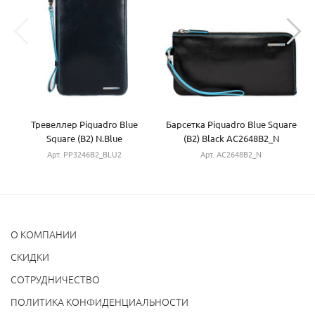
Тревеллер Piquadro Blue
Барсетка Piquadro Blue Square
Square (B2) N.Blue
(B2) Black AC2648B2_N
PP3246B2_BLU2
Арт. PP3246B2_BLU2
Арт. AC2648B2_N
О КОМПАНИИ
CКИДКИ
СОТРУДНИЧЕСТВО
ПОЛИТИКА КОНФИДЕНЦИАЛЬНОСТИ