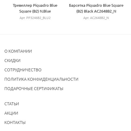
Тревеллер Piquadro Blue
Барсетка Piquadro Blue Square
Square (B2) N.Blue
(B2) Black AC2648B2_N
PP3246B2_BLU2
Арт. PP3246B2_BLU2
Арт. AC2648B2_N
О КОМПАНИИ
CКИДКИ
СОТРУДНИЧЕСТВО
ПОЛИТИКА КОНФИДЕНЦИАЛЬНОСТИ
ПОДАРОЧНЫЕ СЕРТИФИКАТЫ
СТАТЬИ
АКЦИИ
КОНТАКТЫ