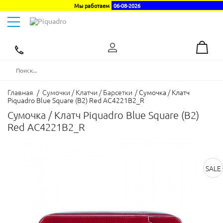
Мы работаем
06-08-2026
Toggle
navigation
Эксклюзивный
дистрибьютор
в
Украине
Главная
/
Сумочки / Клатчи / Барсетки
/
Сумочка / Клатч
Piquadro Blue Square (B2) Red AC4221B2_R
Сумочка / Клатч Piquadro Blue Square (B2)
Red AC4221B2_R
SALE