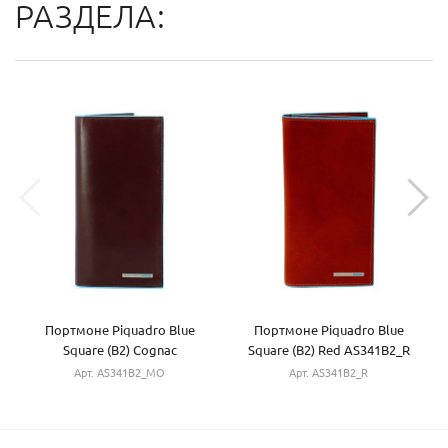
РАЗДЕЛА:
Портмоне Piquadro Blue
Портмоне Piquadro Blue
Square (B2) Cognac
Square (B2) Red AS341B2_R
AS341B2_MO
Арт. AS341B2_MO
Арт. AS341B2_R