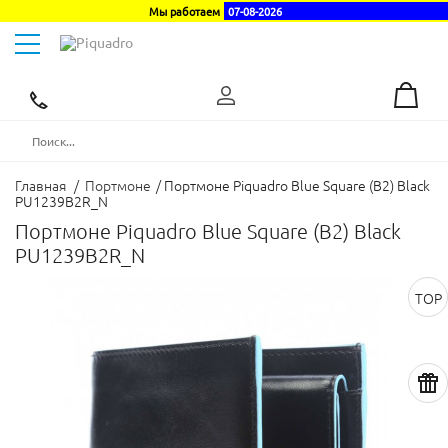
Мы работаем
07-08-2026
Toggle
navigation
Эксклюзивный
дистрибьютор
в
Украине
Главная
/
Портмоне
/
Портмоне Piquadro Blue Square (B2) Black
PU1239B2R_N
Портмоне Piquadro Blue Square (B2) Black
PU1239B2R_N
TOP