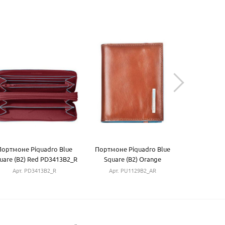
Портмоне Piquadro Blue
Портмоне Piquadro Blue
Портмоне 
uare (B2) Red PD3413B2_R
Square (B2) Orange
Square 
PU1129B2_AR
PU13
Арт. PD3413B2_R
Арт. PU1129B2_AR
Арт. P