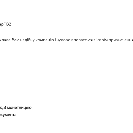
рії B2
де Вам надійну компанію і чудово впорається зі своїм призначенням.
ок, З монетницею,
окумента