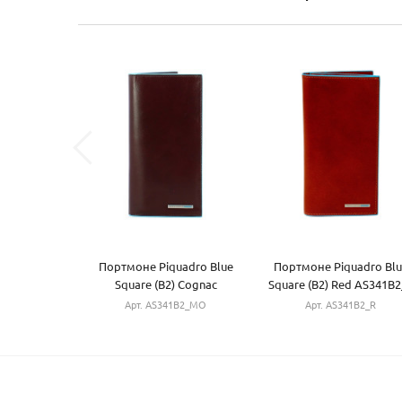
Портмоне Piquadro Blue
Портмоне Piquadro Blu
Square (B2) Cognac
Square (B2) Red AS341B2
AS341B2_MO
Арт. AS341B2_MO
Арт. AS341B2_R