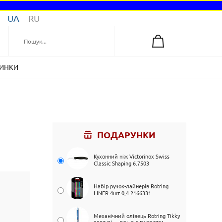
UA
RU
ИНКИ
N
ПОДАРУНКИ
Кухонний ніж Victorinox Swiss
Classic Shaping 6.7503
Набір ручок-лайнерів Rotring
LINER 4шт 0,4 2166331
Механічний олівець Rotring Tikky