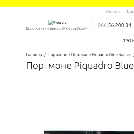
Оплата
Дос
066
56 200 84
Ексклюзивний
дистриб'ютор
в
Україні
ПРО 
Головна
/
Портмоне
/
Портмоне Piquadro Blue Square 
Портмоне Piquadro Blue