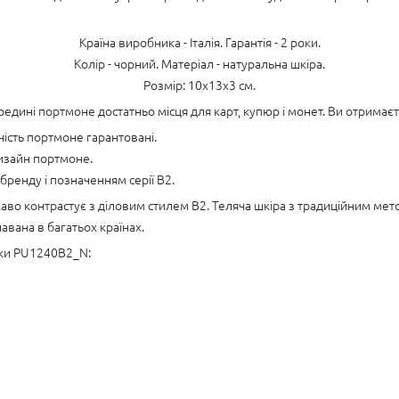
Країна виробника - Італія. Гарантія - 2 роки.
Колір - чорний. Матеріал - натуральна шкіра.
Розмір: 10х13х3 см.
редині портмоне достатньо місця для карт, купюр і монет. Ви отримаєт
ість портмоне гарантовані.
дизайн портмоне.
ренду і позначенням серії B2.
ікаво контрастує з діловим стилем B2. Теляча шкіра з традиційним мет
навана в багатьох країнах.
ики PU1240B2_N: