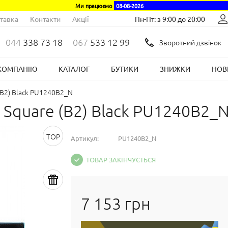
Ми працюємо
08-08-2026
тавка
Контакти
Акції
Пн-Пт: з 9:00 до 20:00
044
338 73 18
067
533 12 99
Зворотний дзвінок
КОМПАНІЮ
КАТАЛОГ
БУТИКИ
ЗНИЖКИ
НОВ
(B2) Black PU1240B2_N
 Square (B2) Black PU1240B2_
TOP
Артикул:
PU1240B2_N
ТОВАР ЗАКІНЧУЄТЬСЯ
7 153 грн