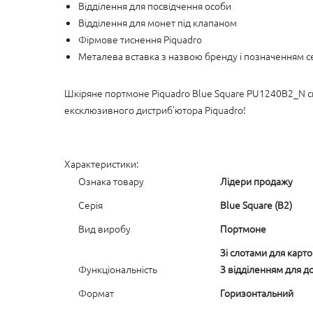
Відділення для посвідчення особи
Відділення для монет під клапаном
Фірмове тиснення Piquadro
Металева вставка з назвою бренду і позначенням се
Шкіряне портмоне Piquadro Blue Square PU1240B2_N скла
ексклюзивного дистриб'ютора Piquadro!
Характеристики:
Ознака товару
Лідери продажу
Серія
Blue Square (B2)
Вид виробу
Портмоне
Зі слотами для карт
Функціональність
З відділенням для д
Формат
Горизонтальний