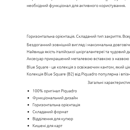
необхідний функціонал для активного користування.
Горизонтальна орієнтація. Складаний тип закриття. Все
Бездоганний зовнішній вигляд і максимальна довговічн
Найвища якість італійської шкіргалантереї та чудовий 
Аксесуар прикрашений металевою вставкою з назвою б
Blue Square - це колекція з освіжаючим кантом, який ц
Колекція Blue Square (B2) від Piquadro популярна і впіз
Загальні характерист
100% оригінал Piquadro
Функціональний дизайн
Горизонтальна орієнтація
Складаний формат
Відділення для купюр
Кишені для карт