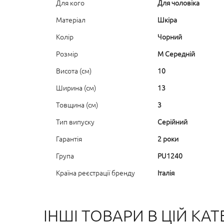
Для кого
Для чоловіка
Матеріал
Шкіра
Колір
Чорний
Розмір
M Середній
Висота (см)
10
Ширина (см)
13
Товщина (см)
3
Тип випуску
Серійний
Гарантія
2 роки
Група
PU1240
Країна реєстрації бренду
Італія
ІНШІ ТОВАРИ В ЦІЙ КАТЕ