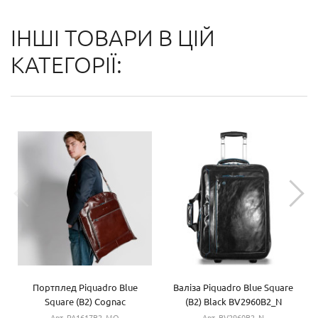
ІНШІ ТОВАРИ В ЦІЙ
КАТЕГОРІЇ:
Портплед Piquadro Blue
Валіза Piquadro Blue Square
Square (B2) Cognac
(B2) Black BV2960B2_N
PA1617B2_MO
Арт. PA1617B2_MO
Арт. BV2960B2_N