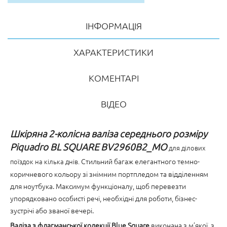
ІНФОРМАЦІЯ
ХАРАКТЕРИСТИКИ
КОМЕНТАРІ
ВІДЕО
Шкіряна 2-колісна валіза середнього розміру
Piquadro BL SQUARE BV2960B2_MO
для ділових
Стильний багаж елегантного темно-
поїздок на кілька днів.
коричневого кольору зі знімним портпледом та відділенням
для ноутбука. Максимум функціоналу, щоб перевезти
упорядковано особисті речі, необхідні для роботи, бізнес-
зустрічі або званої вечері.
Валіза з флагманської колекції Blue Square
виконана з м’якої, з