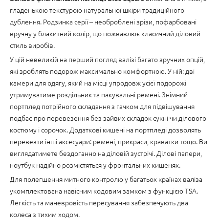
гладенькою текстурою натуральної шкіри традиційного
дублення. Родзинка серії – необроблені зрізи, пофарбовані
вручну у блакитний колір, що пожвавлює класичний діловий
стиль виробів.
У цій невеликій на перший погляд валізі багато зручних опцій,
які зроблять подорож максимально комфортною. У ній: дві
камери для одягу, який на місці упродовж усієї подорожі
утримуватиме роздільник та пакувальні ремені. Знімний
портплед потрійного складання з гачком для підвішування
подбає про перевезення без зайвих складок сукні чи ділового
костюму і сорочок. Додаткові кишені на портпледі дозволять
перевезти інші аксесуари: ремені, прикраси, краватки тощо. Ви
виглядатимете бездоганно на діловій зустрічі. Ділові папери,
ноутбук надійно розмістяться у фронтальних кишенях.
Для полегшення митного контролю у багатьох країнах валіза
укомплектована навісним кодовим замком з функцією TSA.
Легкість та маневровість пересування забезпечують два
колеса з тихим ходом.