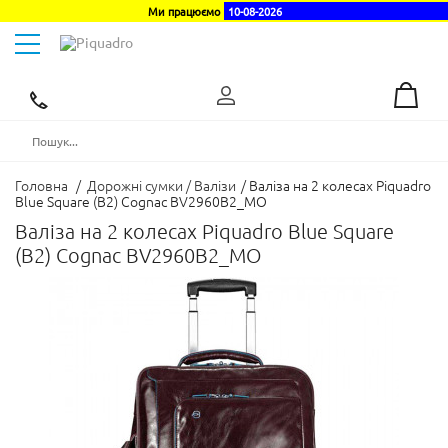
Ми працюємо
10-08-2026
Toggle
navigation
Ексклюзивний
дистриб'ютор
в
Україні
Головна
/
Дорожні сумки / Валізи
/
Валіза на 2 колесах Piquadro
Blue Square (B2) Cognac BV2960B2_MO
Валіза на 2 колесах Piquadro Blue Square
(B2) Cognac BV2960B2_MO