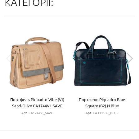
КАТЕГОРІЇ:
Портфель Piquadro Vibe (VI)
Портфель Piquadro Blue
Sand-Olive CA1744VI_SAVE
Square (B2) N.Blue
CA3335B2_BLU2
Арт. CA1744VI_SAVE
Арт. CA3335B2_BLU2