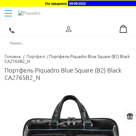
Ми працюємо
09-08-2026
Toggle
navigation
Ексклюзивний
дистриб'ютор
в
Україні
Головна
/
Портфелі
/
Портфель Piquadro Blue Square (B2) Black
CA2765B2_N
Портфель Piquadro Blue Square (B2) Black
CA2765B2_N