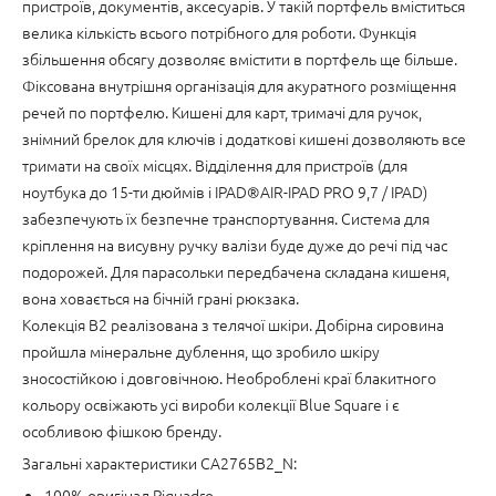
пристроїв, документів, аксесуарів. У такій портфель вміститься
велика кількість всього потрібного для роботи. Функція
збільшення обсягу дозволяє вмістити в портфель ще більше.
Фіксована внутрішня організація для акуратного розміщення
речей по портфелю. Кишені для карт, тримачі для ручок,
знімний брелок для ключів і додаткові кишені дозволяють все
тримати на своїх місцях. Відділення для пристроїв (для
ноутбука до 15-ти дюймів і IPAD®AIR-IPAD PRO 9,7 / IPAD)
забезпечують їх безпечне транспортування. Система для
кріплення на висувну ручку валізи буде дуже до речі під час
подорожей. Для парасольки передбачена складана кишеня,
вона ховається на бічній грані рюкзака.
Колекція B2 реалізована з телячої шкіри. Добірна сировина
пройшла мінеральне дублення, що зробило шкіру
зносостійкою і довговічною. Необроблені краї блакитного
кольору освіжають усі вироби колекції Blue Square і є
особливою фішкою бренду.
Загальні характеристики CA2765B2_N:
100% оригінал Piquadro