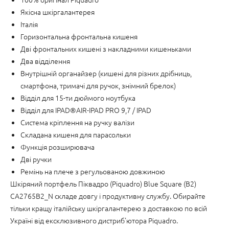
Якісна шкіргалантерея
Італія
Горизонтальна фронтальна кишеня
Дві фронтальних кишені з накладними кишеньками
Два відділення
Внутрішній органайзер (кишені для різних дрібниць,
смартфона, тримачі для ручок, знімний брелок)
Відділ для 15-ти дюймого ноутбука
Відділ для IPAD®AIR-IPAD PRO 9,7 / IPAD
Система кріплення на ручку валізи
Складана кишеня для парасольки
Функція розширювача
Дві ручки
Ремінь на плече з регульованою довжиною
Шкіряний портфель Піквадро (Piquadro) Blue Square (B2)
CA2765B2_N складе довгу і продуктивну службу. Обирайте
тільки кращу італійську шкіргалантерею з доставкою по всій
Україні від ексклюзивного дистриб'ютора Piquadro.