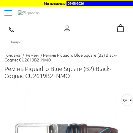
Ми працюємо
09-08-2026
Toggle
navigation
Ексклюзивний
дистриб'ютор
в
Україні
Головна
/
Ремені
/
Ремінь Piquadro Blue Square (B2) Black-
Cognac CU2619B2_NMO
Ремінь Piquadro Blue Square (B2) Black-
Cognac CU2619B2_NMO
SALE