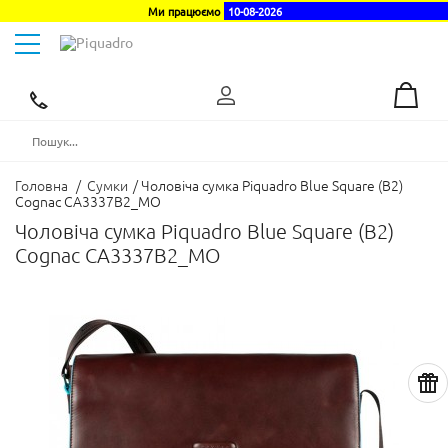
Ми працюємо
10-08-2026
Toggle
navigation
Ексклюзивний
дистриб'ютор
в
Україні
Головна
/
Сумки
/
Чоловіча сумка Piquadro Blue Square (B2)
Cognac CA3337B2_MO
Чоловіча сумка Piquadro Blue Square (B2)
Cognac CA3337B2_MO