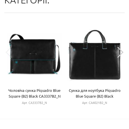
КАТЕГОРІЇ:
Чоловіча сумка Piquadro Blue
Cумка для ноутбука Piquadro
Square (B2) Black CA3337B2_N
Blue Square (B2) Black
CA4021B2_N
Арт. CA3337B2_N
Арт. CA4021B2_N