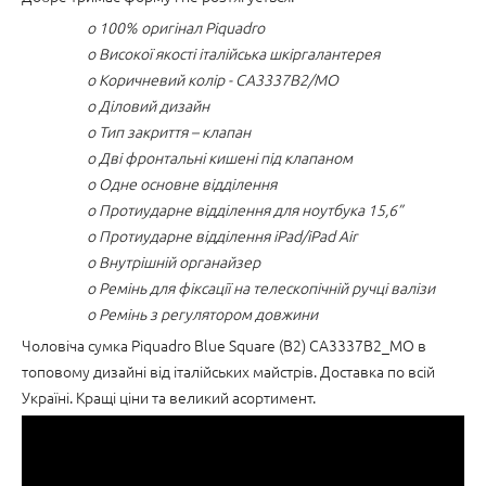
o 100% оригінал Piquadro
o Високої якості італійська шкіргалантерея
o Коричневий колір - CA3337B2/MO
o Діловий дизайн
o Тип закриття – клапан
o Дві фронтальні кишені під клапаном
o Одне основне відділення
o Протиударне відділення для ноутбука 15,6”
o Протиударне відділення iPad/iPad Air
o Внутрішній органайзер
o Ремінь для фіксації на телескопічній ручці валізи
o Ремінь з регулятором довжини
Чоловіча сумка Piquadro Blue Square (B2) CA3337B2_MO в
топовому дизайні від італійських майстрів. Доставка по всій
Україні. Кращі ціни та великий асортимент.