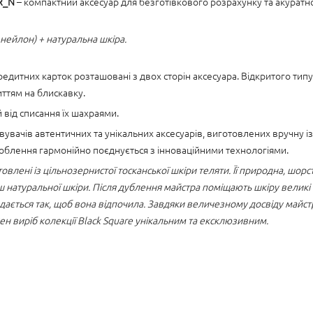
3R_N
– компактний аксесуар для безготівкового розрахунку та акуратно
нейлон) + натуральна шкіра.
итних карток розташовані з двох сторін аксесуара. Відкритого типу
иттям на блискавку.
 від списання їх шахраями.
увачів автентичних та унікальних аксесуарів, виготовлених вручну і
роблення гармонійно поєднується з інноваційними технологіями.
товлені із цільнозернистої тосканської шкіри теляти. Її природна, шор
ш натуральної шкіри. Після дублення майстра поміщають шкіру великі
дається так, щоб вона відпочила. Завдяки величезному досвіду майстр
кожен виріб колекції Black Square унікальним та ексклюзивним.