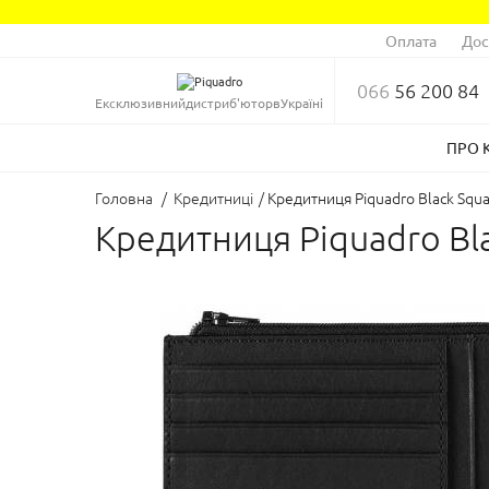
Оплата
Дос
066
56 200 84
Ексклюзивний
дистриб'ютор
в
Україні
ПРО 
Головна
/
Кредитниці
/
Кредитниця Piquadro Black Squ
Кредитниця Piquadro Bl