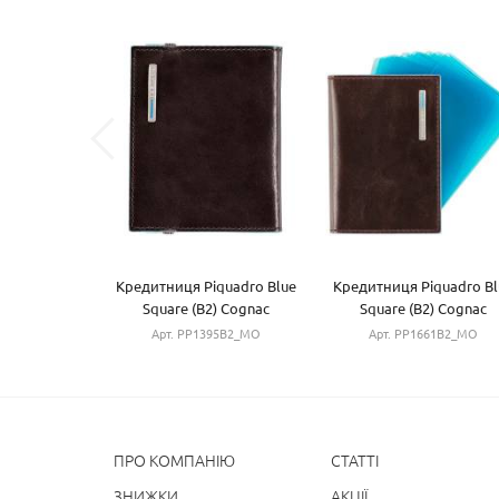
Кредитниця Piquadro Blue
Кредитниця Piquadro Bl
Square (B2) Cognac
Square (B2) Cognac
PP1395B2_MO
PP1661B2_MO
Арт. PP1395B2_MO
Арт. PP1661B2_MO
ПРО КОМПАНІЮ
СТАТТІ
ЗНИЖКИ
АКЦІЇ