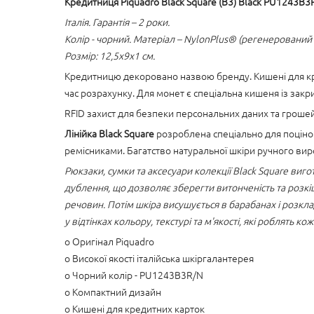
Кредитниця Piquadro Black Square (B3) Black PU1243B
Італія. Гарантія – 2 роки.
Колір - чорний. Матеріал – NylonPlus® (регенерований 
Розмір: 12,5x9x1 см.
Кредитницю декоровано назвою бренду. Кишені для кред
час розрахунку. Для монет є спеціальна кишеня із закр
RFID захист для безпеки персональних даних та грошей
Лінійка Black Square
розроблена спеціально для поцінов
ремісниками. Багатство натуральної шкіри ручного ви
Рюкзаки, сумки та аксесуари колекції Black Square виго
дублення, що дозволяє зберегти витонченість та розкі
речовин. Потім шкіра висушується в барабанах і розкла
у відтінках кольору, текстурі та м'якості, які роблять 
o Оригінал Piquadro
o Високої якості італійська шкіргалантерея
o Чорний колір - PU1243B3R/N
o Компактний дизайн
o Кишені для кредитних карток