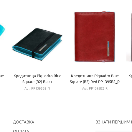
ue
Кредитница Piquadro Blue
Кредитниця Piquadro Blue
К
Square (B2) Black
Square (B2) Red PP1395B2_R
PP1395B2_N
Арт. PP1395B2_N
Арт. PP1395B2_R
ДОСТАВКА
ВЗНАТИ ПЕРШИМ П
ОПЛАТА