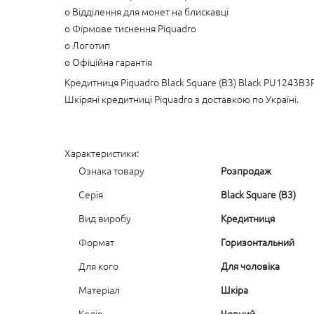
o Відділення для монет на блискавці
o Фірмове тиснення Piquadro
o Логотип
o Офіційна гарантія
Кредитниця Piquadro Black Square (B3) Black PU1243B3
Шкіряні кредитниці Piquadro з доставкою по Україні.
Характеристики:
Ознака товару
Розпродаж
Серія
Black Square (B3)
Вид виробу
Кредитниця
Формат
Горизонтальний
Для кого
Для чоловіка
Матеріал
Шкіра
Колір
Чорний