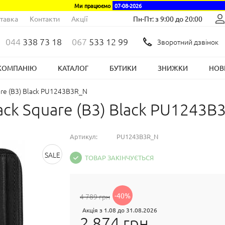
Ми працюємо
07-08-2026
тавка
Контакти
Акції
Пн-Пт: з 9:00 до 20:00
044
338 73 18
067
533 12 99
Зворотний дзвінок
КОМПАНІЮ
КАТАЛОГ
БУТИКИ
ЗНИЖКИ
НОВ
are (B3) Black PU1243B3R_N
ack Square (B3) Black PU1243B
Артикул:
PU1243B3R_N
SALE
ТОВАР ЗАКІНЧУЄТЬСЯ
-40%
4 789 грн
Акція з 1.08 до 31.08.2026
2 874 грн