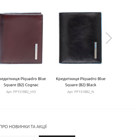
редитниця Piquadro Blue
Кредитниця Piquadro Blue
Кредитниця
Square (B2) Cognac
Square (B2) Black
Square
PP1518B2_MO
PP1518B2_N
PU12
Арт. PP1518B2_MO
Арт. PP1518B2_N
Арт. P
РО НОВИНКИ ТА АКЦІЇ