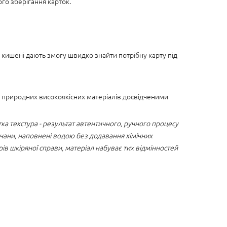
го зберігання карток.
 кишені дають змогу швидко знайти потрібну карту під
з природних високоякісних матеріалів досвідченими
стка текстура - результат автентичного, ручного процесу
 чани, наповнені водою без додавання хімічних
ів шкіряної справи, матеріал набуває тих відмінностей