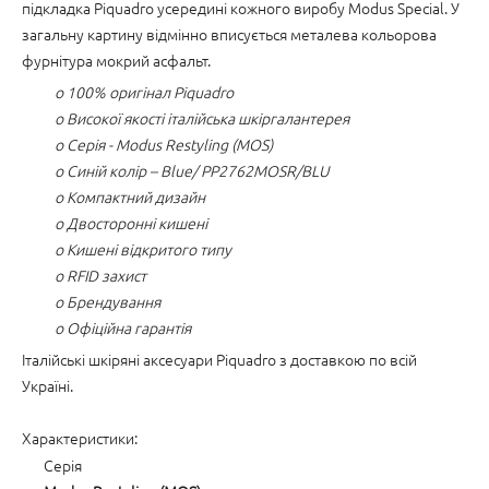
підкладка Piquadro усередині кожного виробу Modus Special. У
загальну картину відмінно вписується металева кольорова
фурнітура мокрий асфальт.
o 100% оригінал Piquadro
o Високої якості італійська шкіргалантерея
o Серія - Modus Restyling (MOS)
o Синій колір – Blue/ PP2762MOSR/BLU
o Компактний дизайн
o Двосторонні кишені
o Кишені відкритого типу
o RFID захист
o Брендування
o Офіційна гарантія
Італійські шкіряні аксесуари Piquadro з доставкою по всій
Україні.
Характеристики:
Серія