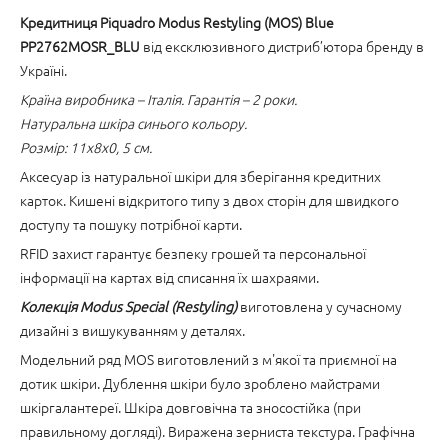
Кредитниця Piquadro Modus Restyling (MOS) Blue
PP2762MOSR_BLU
від ексклюзивного дистриб’ютора бренду в
Україні.
Країна виробника – Італія. Гарантія – 2 роки.
Натуральна шкіра синього кольору.
Розмір: 11x8x0, 5 см.
Аксесуар із натуральної шкіри для зберігання кредитних
карток. Кишені відкритого типу з двох сторін для швидкого
доступу та пошуку потрібної карти.
RFID захист гарантує безпеку грошей та персональної
інформації на картах від списання їх шахраями.
Колекція Modus Special (Restyling)
виготовлена у сучасному
дизайні з вишукуванням у деталях.
Модельний ряд MOS виготовлений з м'якої та приємної на
дотик шкіри. Дублення шкіри було зроблено майстрами
шкіргалантереї. Шкіра довговічна та зносостійка (при
правильному догляді). Виражена зерниста текстура. Графічна