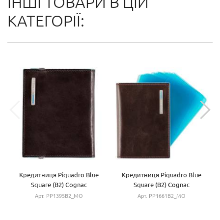
ІНШІ ТОВАРИ В ЦІЙ
КАТЕГОРІЇ:
Кредитниця Piquadro Blue
Кредитниця Piquadro Blue
Square (B2) Cognac
Square (B2) Cognac
PP1395B2_MO
PP1661B2_MO
Арт. PP1395B2_MO
Арт. PP1661B2_MO