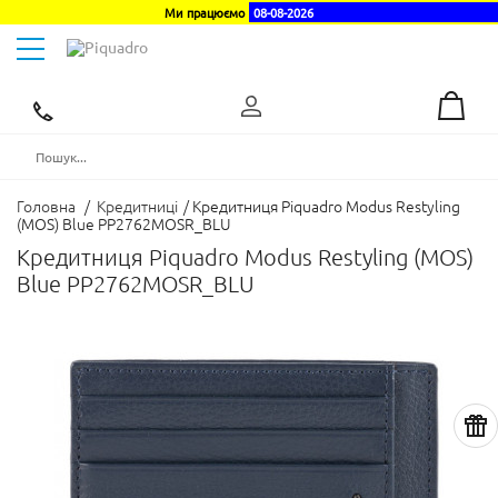
Ми працюємо
08-08-2026
Toggle
navigation
Ексклюзивний
дистриб'ютор
в
Україні
Головна
/
Кредитниці
/
Кредитниця Piquadro Modus Restyling
(MOS) Blue PP2762MOSR_BLU
Кредитниця Piquadro Modus Restyling (MOS)
Blue PP2762MOSR_BLU