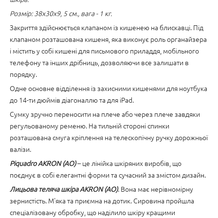
Розмір: 38x30x9, 5 см., вага - 1 кг.
Закриття здійснюється клапаном із кишенею на блискавці. Під
клапаном розташована кишеня, яка виконує роль органайзера
і містить у собі кишені для письмового приладдя, мобільного
телефону та інших дрібниць, дозволяючи все залишати в
порядку.
Одне основне відділення із захисними кишенями для ноутбука
до 14-ти дюймів діагоналлю та для iPad.
Сумку зручно переносити на плече або через плече завдяки
регульованому ременю. На тильній стороні спинки
розташована смуга кріплення на телескопічну ручку дорожньої
валізи.
Piquadro AKRON (AO)
– це лінійка шкіряних виробів, що
поєднує в собі елегантні форми та сучасний за змістом дизайн.
Лицьова теляча шкіра AKRON (AO)
. Вона має нерівномірну
зернистість. М'яка та приємна на дотик. Сировина пройшла
спеціалізовану обробку, що наділило шкіру кращими