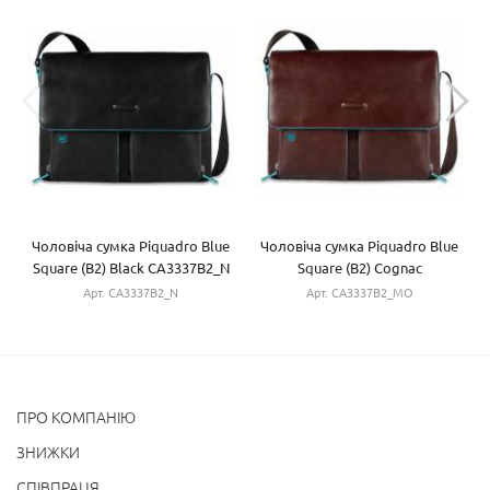
Чоловіча сумка Piquadro Blue
Чоловіча сумка Piquadro Blue
Square (B2) Black CA3337B2_N
Square (B2) Cognac
CA3337B2_MO
Арт. CA3337B2_N
Арт. CA3337B2_MO
ПРО КОМПАНІЮ
ЗНИЖКИ
СПІВПРАЦЯ