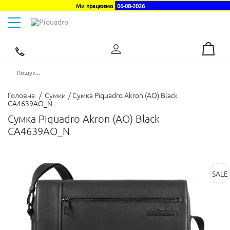
Ми працюємо
06-08-2026
Toggle
navigation
Ексклюзивний
дистриб'ютор
в
Україні
Головна
/
Сумки
/
Сумка Piquadro Akron (AO) Black
CA4639AO_N
Сумка Piquadro Akron (AO) Black
CA4639AO_N
SALE