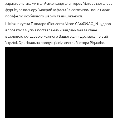
характеристиками італійської шкіргалантереї. Матова металева
фурнітура кольору "мокрий асфальт" з логотипом, вона надає
портфелю особливого шарму та вишуканості.
Шкіряна сумка Піквадро (Piquadro) Akron CA4639AO_N чудово
впорається з усіма поставленими завданнями та стане
важливою складовою кожного Вашого дня. Доставка по всій
Україні. Оригінальна продукція від дистриб'ютора Piquadro.