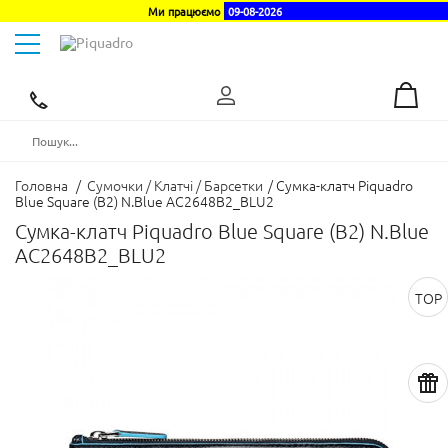
Ми працюємо
09-08-2026
Toggle
navigation
Ексклюзивний
дистриб'ютор
в
Україні
Головна
/
Сумочки / Клатчі / Барсетки
/
Сумка-клатч Piquadro
Blue Square (B2) N.Blue AC2648B2_BLU2
Сумка-клатч Piquadro Blue Square (B2) N.Blue
AC2648B2_BLU2
TOP