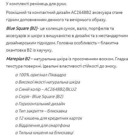
У комплекті ремінець для руки.
Розкішний та компактний дизайн AC2648B2 аксесуара стане
гідним доповненням денного та вечірнього образу.
Blue Square (B2)
- це колекція сумок, валіз, портфелів та
аксесуарів зі шкіри з вишуканістю в дизайні та з нестандартним
дизайнерським підходом. Головна особливість – блакитна
окантовка B2 із каучуку.
Матеріал B2
– натуральна шкіра із просоченням воском. Гладка
текстура поверхні. Ідеальні властивості стійкості до зносу.
o 100% оригінал Піквадро
o Високої якості натуральна шкіра
o Синій колір – AC2648B2/BLU2
o Серія - Blue Square (B2)
o Горизонтальний дизайн
o Тип закриття – блискавка
o 12 кишень для кредитних карток
o Відділення для смартфона
o Тильна кишеня на блискавці