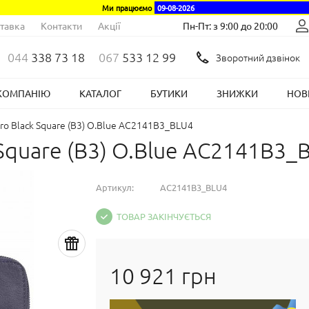
Ми працюємо
09-08-2026
тавка
Контакти
Акції
Пн-Пт: з 9:00 до 20:00
044
338 73 18
067
533 12 99
Зворотний дзвінок
КОМПАНІЮ
КАТАЛОГ
БУТИКИ
ЗНИЖКИ
НОВ
ro Black Square (B3) O.Blue AC2141B3_BLU4
 Square (B3) O.Blue AC2141B3_
Артикул:
AC2141B3_BLU4
ТОВАР ЗАКІНЧУЄТЬСЯ
10 921 грн