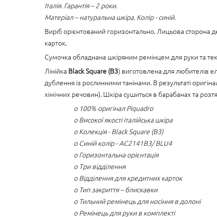
Італія. Гарантія – 2 роки.
Матеріал – натуральна шкіра. Колір - синій.
Виріб орієнтований горизонтально. Лицьова сторона д
карток.
Сумочка обладнана шкіряним ремінцем для руки та т
Лінійка
Black Square (B3
) виготовлена для любителів ел
дублення із рослинними танінами. В результаті оригін
хімічних речовин). Шкіра сушиться в барабанах та розт
o 100% оригінал Piquadro
o Високої якості італійська шкіра
o Колекція - Black Square (B3)
o Синій колір - AC2141B3/ BLU4
o Горизонтальна орієнтація
o Три відділення
o Відділення для кредитних карток
o Тип закриття – блискавки
o Тильний ремінець для носіння в долоні
o Ремінець для руки в комплекті