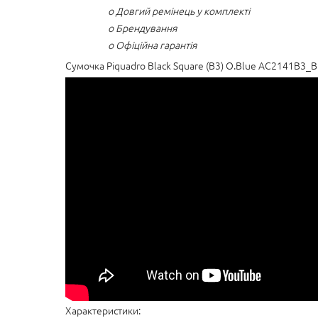
o Довгий ремінець у комплекті
o Брендування
o Офіційна гарантія
Сумочка Piquadro Black Square (B3) O.Blue AC2141B3_B
Характеристики: