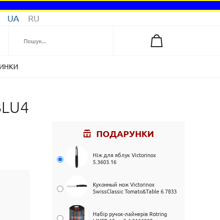
UA
RU
ИНКИ
BLU4
ПОДАРУНКИ
Ніж для яблук Victorinox
5.3603.16
Кухонный нож Victorinox
SwissClassic Tomato&Table 6.7833
Набір ручок-лайнерів Rotring