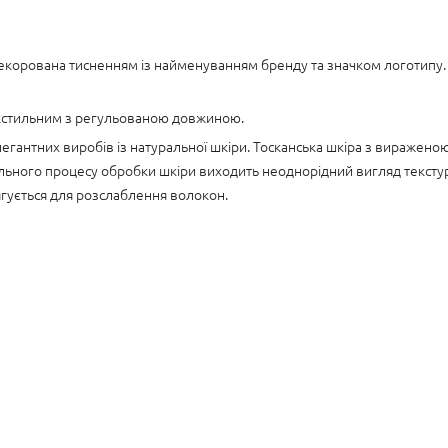
екорована тисненням із найменуванням бренду та значком логотипу. М
екстильним з регульованою довжиною.
егантних виробів із натуральної шкіри. Тосканська шкіра з виражено
ального процесу обробки шкіри виходить неоднорідний вигляд текстури
ягується для розслаблення волокон.