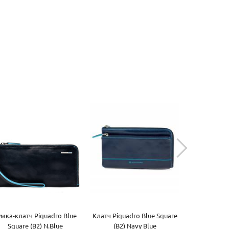
умка-клатч Piquadro Blue
Клатч Piquadro Blue Square
Сумочка 
Square (B2) N.Blue
(B2) Navy Blue
Square