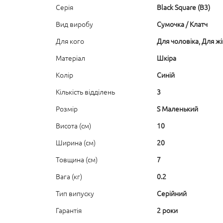
Серія
Black Square (B3)
Вид виробу
Сумочка / Клатч
Для кого
Для чоловіка, Для ж
Матеріал
Шкіра
Колір
Синій
Кількість відділень
3
Розмір
S Маленький
Висота (см)
10
Ширина (см)
20
Товщина (см)
7
Вага (кг)
0.2
Тип випуску
Серійний
Гарантія
2 роки