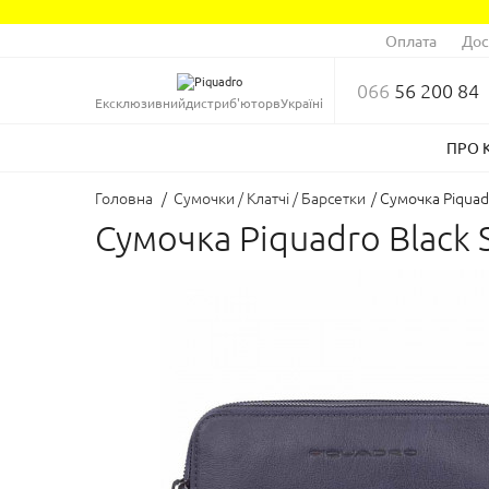
Оплата
Дос
066
56 200 84
Ексклюзивний
дистриб'ютор
в
Україні
ПРО 
Головна
/
Сумочки / Клатчі / Барсетки
/
Сумочка Piquad
Сумочка Piquadro Black