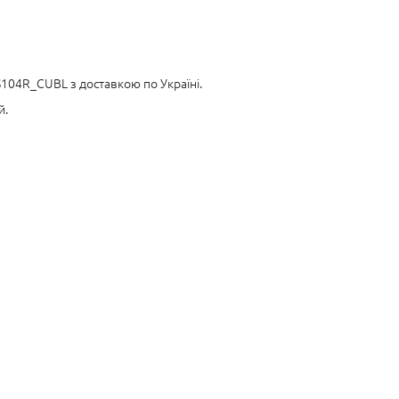
104R_CUBL з доставкою по Україні.
й.