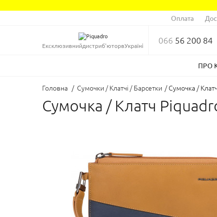
Оплата
Дос
066
56 200 84
Ексклюзивний
дистриб'ютор
в
Україні
ПРО 
Головна
/
Сумочки / Клатчі / Барсетки
/
Сумочка / Кла
Сумочка / Клатч Piqua