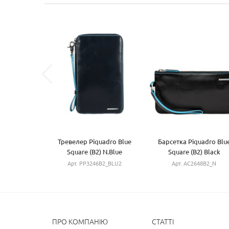
Тревелер Piquadro Blue
Барсетка Piquadro Blu
Square (B2) N.Blue
Square (B2) Black
PP3246B2_BLU2
AC2648B2_N
Арт. PP3246B2_BLU2
Арт. AC2648B2_N
ПРО КОМПАНІЮ
СТАТТІ