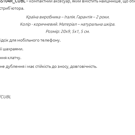
66S104R_CUBL
– компактний аксесуар, який вмістить найцінніше, що обо
стриб'ютора.
Країна виробника – Італія. Гарантія – 2 роки.
Колір - коричневий. Матеріал – натуральна шкіра.
Розмір: 20x9, 5x1, 5 см.
ідсік для мобільного телефону.
ії шахраями.
ння клатчу.
е дублення і має стійкість до зносу, довговічність.
 /CUBL