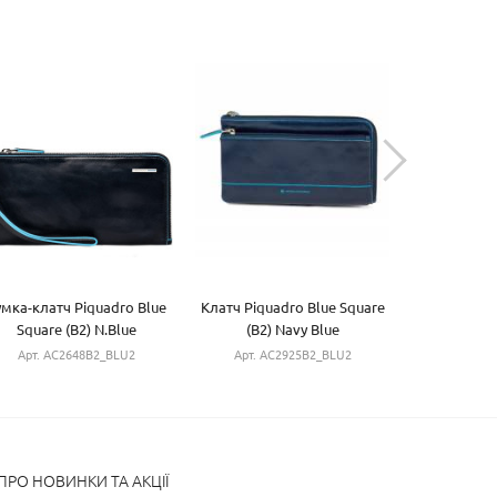
умка-клатч Piquadro Blue
Клатч Piquadro Blue Square
Сумочка 
Square (B2) N.Blue
(B2) Navy Blue
Square
AC2648B2_BLU2
AC2925B2_BLU2
AC2
Арт. AC2648B2_BLU2
Арт. AC2925B2_BLU2
Арт. 
РО НОВИНКИ ТА АКЦІЇ