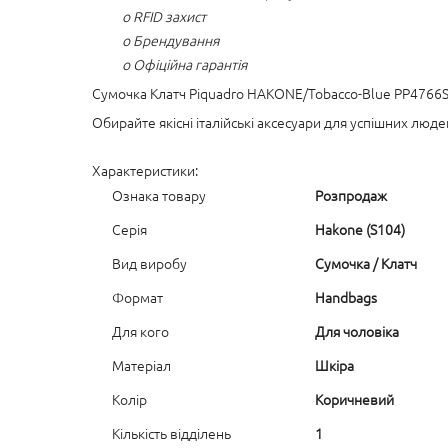
o RFID захист
o Брендування
o Офіційна гарантія
Сумочка Клатч Piquadro HAKONE/Tobacco-Blue PP4766S
Обирайте якісні італійські аксесуари для успішних люде
Характеристики:
Ознака товару
Розпродаж
Серія
Hakone (S104)
Вид виробу
Сумочка / Клатч
Формат
Handbags
Для кого
Для чоловіка
Матеріал
Шкіра
Колір
Коричневий
Кількість відділень
1