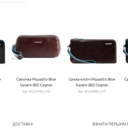
e
Сумочка Piquadro Blue
Сумка-клатч Piquadro Blue
С
Square (B2) Cognac
Square (B2) Cognac
AC2141B2_MO
AC2648B2_MO
Арт. AC2141B2_MO
Арт. AC2648B2_MO
ДОСТАВКА
ВЗНАТИ ПЕРШИМ П