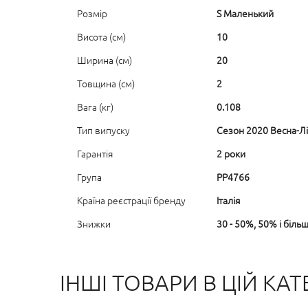
Розмір
S Маленький
Висота (см)
10
Ширина (см)
20
Товщина (см)
2
Вага (кг)
0.108
Тип випуску
Сезон 2020 Весна-Лі
Гарантія
2 роки
Група
PP4766
Країна реєстрації бренду
Італія
Знижки
30 - 50%, 50% і біль
ІНШІ ТОВАРИ В ЦІЙ КАТЕ