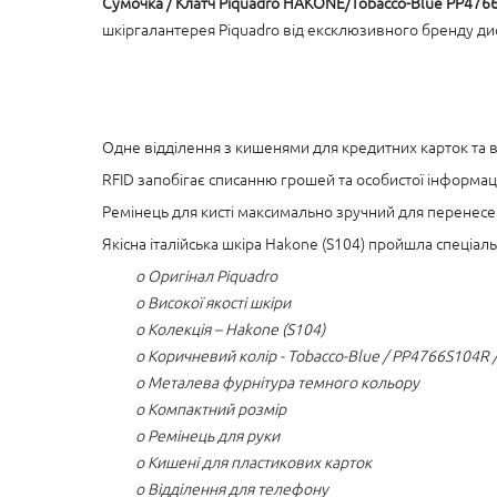
Сумочка / Клатч Piquadro HAKONE/Tobacco-Blue PP47
шкіргалантерея Piquadro від ексклюзивного бренду ди
Одне відділення з кишенями для кредитних карток та в
RFID запобігає списанню грошей та особистої інформац
Ремінець для кисті максимально зручний для перенесе
Якісна італійська шкіра Hakone (S104) пройшла спеціальн
o Оригінал Piquadro
o Високої якості шкіри
o Колекція – Hakone (S104)
o Коричневий колір - Tobacco-Blue / PP4766S104R
o Металева фурнітура темного кольору
o Компактний розмір
o Ремінець для руки
o Кишені для пластикових карток
o Відділення для телефону