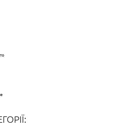
то
ше
ГОРІЇ: