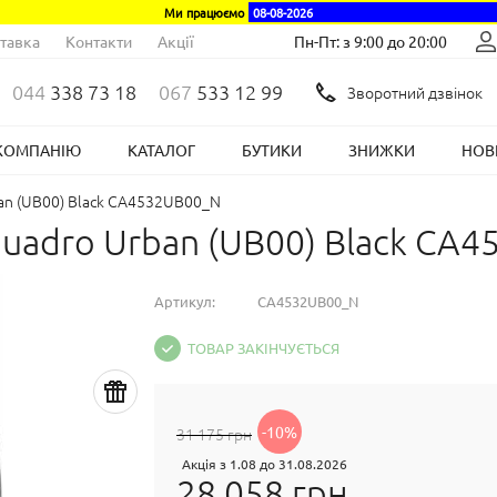
Ми працюємо
08-08-2026
тавка
Контакти
Акції
Пн-Пт: з 9:00 до 20:00
044
338 73 18
067
533 12 99
Зворотний дзвінок
КОМПАНІЮ
КАТАЛОГ
БУТИКИ
ЗНИЖКИ
НОВ
ban (UB00) Black CA4532UB00_N
quadro Urban (UB00) Black CA
Артикул:
CA4532UB00_N
ТОВАР ЗАКІНЧУЄТЬСЯ
-10%
31 175 грн
Акція з 1.08 до 31.08.2026
28 058 грн