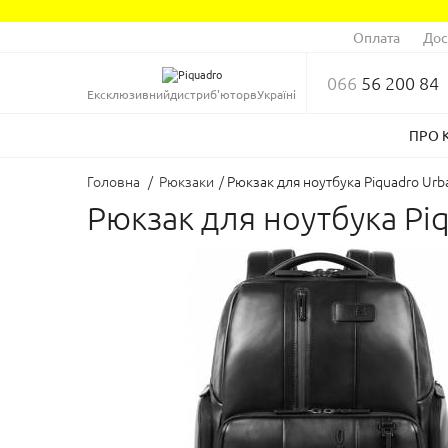
Оплата
Дос
066
56 200 84
Ексклюзивний
дистриб'ютор
в
Україні
ПРО 
Головна
/
Рюкзаки
/
Рюкзак для ноутбука Piquadro Ur
Рюкзак для ноутбука Pi