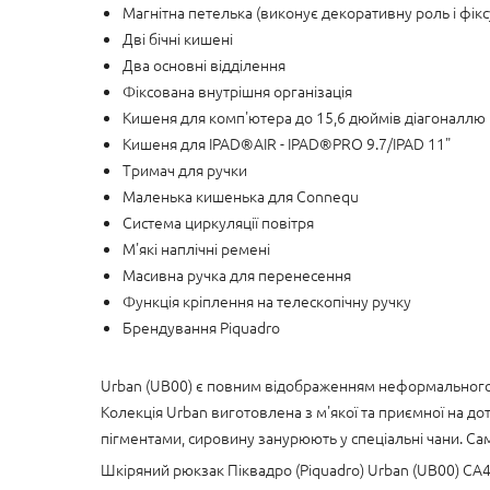
Магнітна петелька (виконує декоративну роль і фік
Дві бічні кишені
Два основні відділення
Фіксована внутрішня організація
Кишеня для комп'ютера до 15,6 дюймів діагоналлю
Кишеня для IPAD®AIR - IPAD®PRO 9.7/IPAD 11"
Тримач для ручки
Маленька кишенька для Connequ
Система циркуляції повітря
М'які наплічні ремені
Масивна ручка для перенесення
Функція кріплення на телескопічну ручку
Брендування Piquadro
Urban (UB00) є повним відображенням неформального та
Колекція Urban виготовлена з м'якої та приємної на д
пігментами, сировину занурюють у спеціальні чани. Са
Шкіряний рюкзак Піквадро (Piquadro) Urban (UB00) CA