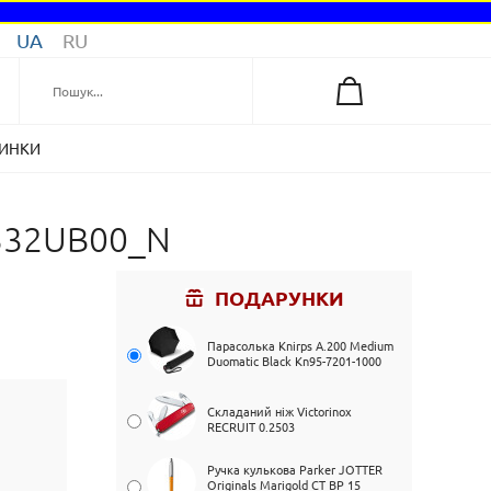
UA
RU
ИНКИ
4532UB00_N
ПОДАРУНКИ
Парасолька Knirps A.200 Medium
Duomatic Black Kn95-7201-1000
Складаний ніж Victorinox
RECRUIT 0.2503
Ручка кулькова Parker JOTTER
Originals Marigold CT BP 15