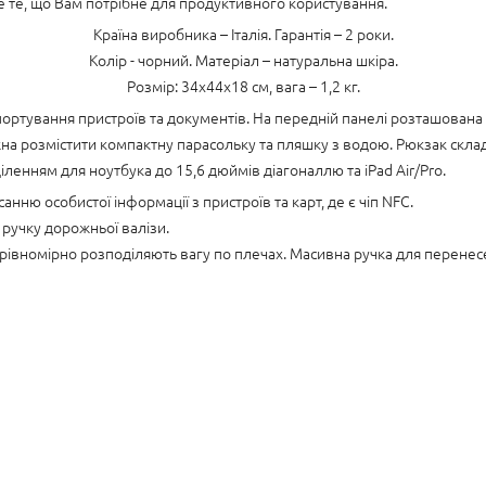
 те, що Вам потрібне для продуктивного користування.
Країна виробника – Італія. Гарантія – 2 роки.
Колір - чорний. Матеріал – натуральна шкіра.
Розмір: 34x44x18 см, вага – 1,2 кг.
ортування пристроїв та документів. На передній панелі розташована
жна розмістити компактну парасольку та пляшку з водою. Рюкзак скла
діленням для ноутбука до 15,6 дюймів діагоналлю та iPad Air/Pro.
анню особистої інформації з пристроїв та карт, де є чіп NFC.
 ручку дорожньої валізи.
 рівномірно розподіляють вагу по плечах. Масивна ручка для перене