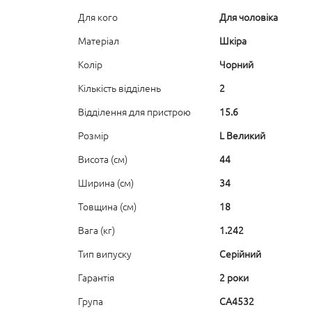
Для кого
Для чоловіка
Матеріал
Шкіра
Колір
Чорний
Кількість відділень
2
Відділення для пристрою
15.6
Розмір
L Великий
Висота (см)
44
Ширина (см)
34
Товщина (см)
18
Вага (кг)
1.242
Тип випуску
Серійний
Гарантія
2 роки
Група
CA4532