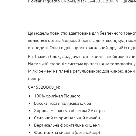
Рюкзак Piquadro URBAN/Black CA4532UB00_N – це саме
Ця модель повністю адаптована для безпечного трансп
являється органайзером. З боків є дві кишені, куди мо
всередині. Один відділ просто загальний, другий із від
Rfid захист блокує радіочастотні хвилі, запобігаючи спис
На тильній стороні є система кріплення на телескопічну
М'які ремені на плечі з регульованою довжиною, вони
повітря.
CA4532UB00_N:
100% оригінал Piquadro
Висока якість італійська шкіра
Хороша місткість з об'ємом 29 літрів
Стильний та оригінальний дизайн
Вертикальна фронтальна кишеня
Фронтальна кишеня (органайзер)