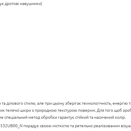
сує дротові навушники)
 ділового стилю, але при цьому зберігає технологічність, енергію т
отик телячої шкіри з природною текстурою поверхні. Для того щоб зр
ме спеціальний метод обробки гарантує стійкий та насичений колір.
4532UB00_N порадує своєю місткістю та ретельно реалізованим візуа