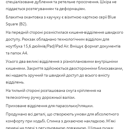
спеціалізоване дублення та ретельне просочення. Шкіра не
піддається розтягуванням та деформаціям.
Блакитна окантовка з каучуку є візитною карткою серії Blue
Square (B2).
На передній стороні розмістилася кишеня-відділення швидкого
доступу. Рюкзак обладнано технологічним відділом для
ноутбука 15,6 дюймів/Pad/iPad Air. Вміщує формат документів
та папок А4.
Усього два великі відділення з різноплановими внутрішніми
кишенями. Закриття здійснюється двосторонніми блискавками,
які надають зручний та швидкий доступ до всього вмісту
відділень.
На тильній стороні розташована смуга кріплення на
телескопічну ручку дорожньої валізи.
Приховане відділення для парасольки/пляшки.
Продумано всі деталі, що створюють умови для абсолютного
комфорту при ходьбі. Спинка з дихаючою накладкою. М'які
ремені на плечі з регульованою довжиною. Щільна ручка-