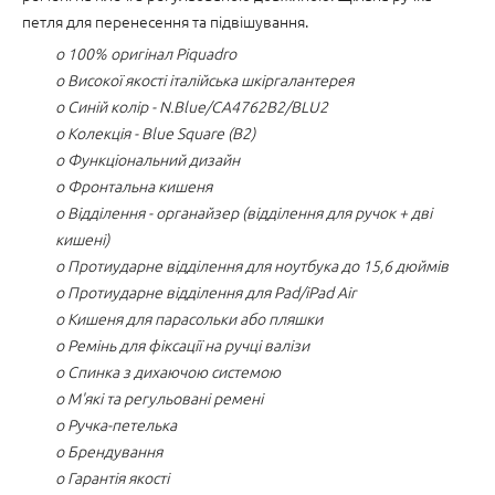
петля для перенесення та підвішування.
o 100% оригінал Piquadro
o Високої якості італійська шкіргалантерея
o Синій колір - N.Blue/CA4762B2/BLU2
o Колекція - Blue Square (B2)
o Функціональний дизайн
o Фронтальна кишеня
o Відділення - органайзер (відділення для ручок + дві
кишені)
o Протиударне відділення для ноутбука до 15,6 дюймів
o Протиударне відділення для Pad/iPad Air
o Кишеня для парасольки або пляшки
o Ремінь для фіксації на ручці валізи
o Спинка з дихаючою системою
o М'які та регульовані ремені
o Ручка-петелька
o Брендування
o Гарантія якості