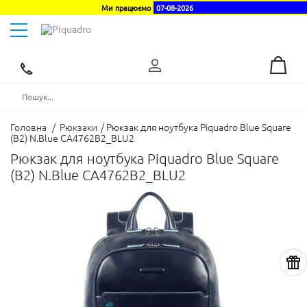
Ми працюємо
07-08-2026
Toggle
navigation
Ексклюзивний
дистриб'ютор
в
Україні
Головна
/
Рюкзаки
/
Рюкзак для ноутбука Piquadro Blue Square
(B2) N.Blue CA4762B2_BLU2
Рюкзак для ноутбука Piquadro Blue Square
(B2) N.Blue CA4762B2_BLU2