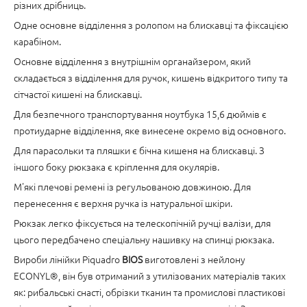
різних дрібниць.
Одне основне відділення з ролопом на блискавці та фіксацією
карабіном.
Основне відділення з внутрішнім органайзером, який
складається з відділення для ручок, кишень відкритого типу та
сітчастої кишені на блискавці.
Для безпечного транспортування ноутбука 15,6 дюймів є
протиударне відділення, яке винесене окремо від основного.
Для парасольки та пляшки є бічна кишеня на блискавці. З
іншого боку рюкзака є кріплення для окулярів.
М'які плечові ремені із регульованою довжиною. Для
перенесення є верхня ручка із натуральної шкіри.
Рюкзак легко фіксується на телескопічній ручці валізи, для
цього передбачено спеціальну нашивку на спинці рюкзака.
Вироби лінійки Piquadro
BIOS
виготовлені з нейлону
ECONYL®, він був отриманий з утилізованих матеріалів таких
як: рибальські снасті, обрізки тканин та промислові пластикові