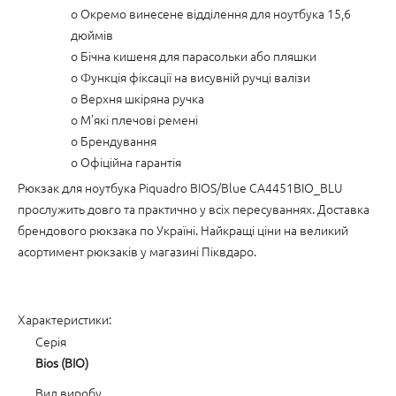
o Окремо винесене відділення для ноутбука 15,6
дюймів
o Бічна кишеня для парасольки або пляшки
o Функція фіксації на висувній ручці валізи
o Верхня шкіряна ручка
o М'які плечові ремені
o Брендування
o Офіційна гарантія
Рюкзак для ноутбука Piquadro BIOS/Blue CA4451BIO_BLU
прослужить довго та практично у всіх пересуваннях. Доставка
брендового рюкзака по Україні. Найкращі ціни на великий
асортимент рюкзаків у магазині Піквдаро.
Характеристики:
Серія
Bios (BIO)
Вид виробу