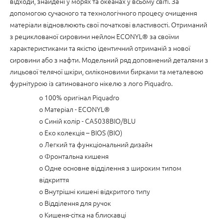
відходи, знайдені у морях та океанах у всьому світі. За
допомогою сучасного та технологічного процесу очищення
матеріали відновлюють свої початкові властивості. Отриманий
з рециклованої сировини нейлон ECONYL® за своїми
характеристиками та якістю ідентичний отриманій з нової
сировини або з нафти. Модельний ряд доповнений деталями з
лицьової телячої шкіри, силіконовими бирками та металевою
фурнітурою із сатинованого нікелю з лого Piquadro.
o 100% оригінал Piquadro
o Матеріал - ECONYL®
o Синій колір - CA5038BIO/BLU
o Еко колекція – BIOS (BIO)
o Легкий та функціональний дизайн
o Фронтальна кишеня
o Одне основне відділення з широким типом
відкриття
o Внутрішні кишені відкритого типу
o Відділення для ручок
o Кишеня-сітка на блискавці