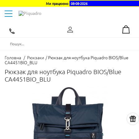
Ми працюємо
08-08-2026
Toggle
navigation
Ексклюзивний
дистриб'ютор
в
Україні
Головна
/
Рюкзаки
/
Рюкзак для ноутбука Piquadro BIOS/Blue
CA4451BIO_BLU
Рюкзак для ноутбука Piquadro BIOS/Blue
CA4451BIO_BLU