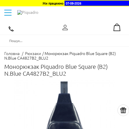
Ми працюємо
07-08-2026
Toggle
navigation
Ексклюзивний
дистриб'ютор
в
Україні
Головна
/
Рюкзаки
/
Монорюкзак Piquadro Blue Square (B2)
N.Blue CA4827B2_BLU2
Монорюкзак Piquadro Blue Square (B2)
N.Blue CA4827B2_BLU2