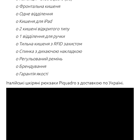
o Фронтальна кишеня
o Одне відділення
o Кишеня для iPad
o 2 кишені відкритого типу
o 1 відділення для ручки
o Тильна кишеня з RFID захистом
o Спинка з дихаючою накладкою
o Регульований ремінь
o Брендування
o Гарантія якості
Італійські шкіряні рюкзаки Piquadro з доставкою по Україні.