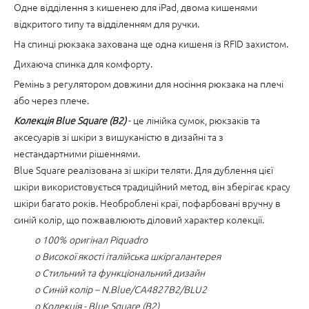
Одне відділення з кишенею для iPad, двома кишенями
відкритого типу та відділенням для ручки.
На спинці рюкзака захована ще одна кишеня із RFID захистом.
Дихаюча спинка для комфорту.
Ремінь з регулятором довжини для носіння рюкзака на плечі
або через плече.
Колекція Blue Square (B2)
- це лінійка сумок, рюкзаків та
аксесуарів зі шкіри з вишуканістю в дизайні та з
нестандартними рішеннями.
Blue Square реалізована зі шкіри теляти. Для дублення цієї
шкіри використовується традиційний метод, він зберігає красу
шкіри багато років. Необроблені краї, пофарбовані вручну в
синій колір, що пожвавлюють діловий характер колекції.
o 100% оригінал Piquadro
o Високої якості італійська шкіргалантерея
o Стильний та функціональний дизайн
o Синій колір – N.Blue/CA4827B2/BLU2
o Колекція - Blue Square (B2)