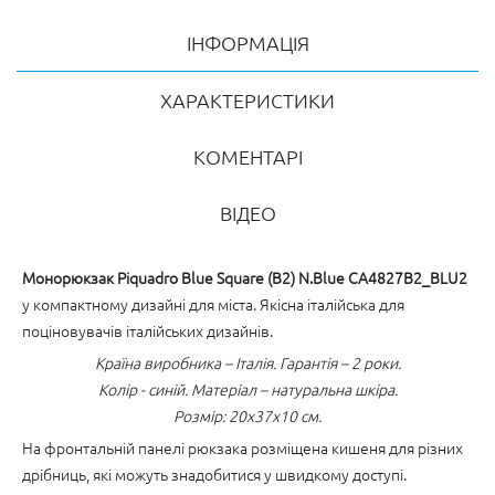
ІНФОРМАЦІЯ
ХАРАКТЕРИСТИКИ
КОМЕНТАРІ
ВІДЕО
Монорюкзак Piquadro Blue Square (B2) N.Blue CA4827B2_BLU2
у компактному дизайні для міста. Якісна італійська для
поціновувачів італійських дизайнів.
Країна виробника – Італія. Гарантія – 2 роки.
Колір - синій. Матеріал – натуральна шкіра.
Розмір: 20x37x10 см.
На фронтальній панелі рюкзака розміщена кишеня для різних
дрібниць, які можуть знадобитися у швидкому доступі.