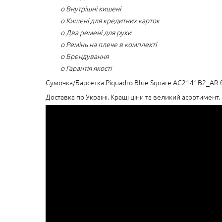
o Внутрішні кишені
o Кишені для кредитних карток
o Два ремені для руки
o Ремінь на плече в комплекті
o Брендування
o Гарантія якості
Сумочка/Барсетка Piquadro Blue Square AC2141B2_AR б
Доставка по Україні. Кращі ціни та великий асортимент.