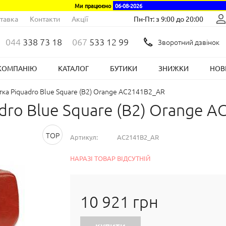
Ми працюємо
06-08-2026
тавка
Контакти
Акції
Пн-Пт: з 9:00 до 20:00
044
338 73 18
067
533 12 99
Зворотний дзвінок
КОМПАНІЮ
КАТАЛОГ
БУТИКИ
ЗНИЖКИ
НОВ
ка Piquadro Blue Square (B2) Orange AC2141B2_AR
dro Blue Square (B2) Orange 
TOP
Артикул:
AC2141B2_AR
НАРАЗІ ТОВАР ВІДСУТНІЙ
10 921 грн