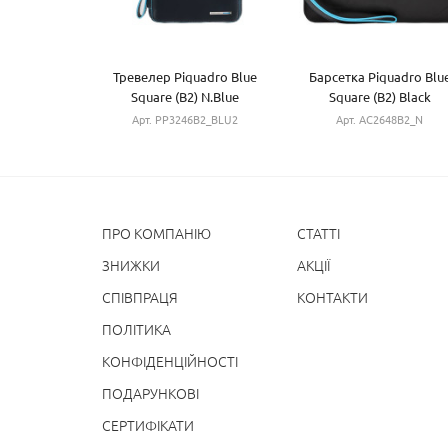
Тревелер Piquadro Blue
Барсетка Piquadro Blu
Square (B2) N.Blue
Square (B2) Black
PP3246B2_BLU2
AC2648B2_N
Арт. PP3246B2_BLU2
Арт. AC2648B2_N
ПРО КОМПАНІЮ
СТАТТІ
ЗНИЖКИ
АКЦІЇ
СПІВПРАЦЯ
КОНТАКТИ
ПОЛІТИКА
КОНФІДЕНЦІЙНОСТІ
ПОДАРУНКОВІ
СЕРТИФІКАТИ