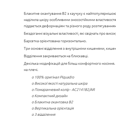
Блакитне окантування B2 з каучуку є найпопулярнішою 
наділила шкіру особливими зносостійкими властивостями
піддається деформаціям та різного роду розтягуванням
Бездоганні візуальні властивості, які свідчать про високу
Барсетка орієнтована горизонтально.
Три основні відділення з внутрішніми кишенями, кишен
Відділення закриваються на блискавці.
Декілька модифікацій для більш комфортного носіння. 
на плечі.
o 100% оригінал Piquadro
o Високої якості натуральна шкіра
o Помаранчевий колір - AC2141B2/AR
o Компактний дизайн
o Блакитна окантовка B2
o Вертикальна орієнтація
o 3 відділення