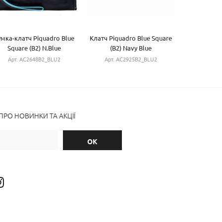
умка-клатч Piquadro Blue
Клатч Piquadro Blue Square
Сумочка 
Square (B2) N.Blue
(B2) Navy Blue
Square
AC2648B2_BLU2
AC2925B2_BLU2
AC2
Арт. AC2648B2_BLU2
Арт. AC2925B2_BLU2
Арт. 
РО НОВИНКИ ТА АКЦІЇ