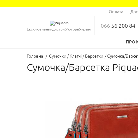
Оплата
Дос
066
56 200 84
Ексклюзивний
дистриб'ютор
в
Україні
ПРО 
Головна
/
Сумочки / Клатчі / Барсетки
/
Сумочка/Барсет
Сумочка/Барсетка Piqua