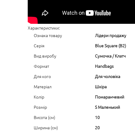
Характеристики:
Ознака товару
Лідери продажу
Серія
Blue Square (B2)
Вид виробу
Сумочка / Клатч
Формат
Handbags
Для кого
Для чоловіка
Матеріал
Шкіра
Колір
Помаранчевий
Розмір
S Маленький
Висота (см)
10
Ширина (см)
20