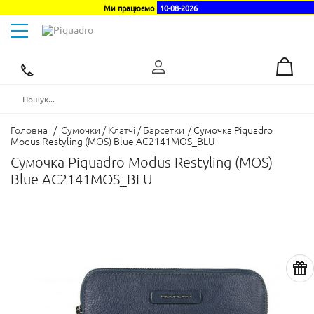
Ми працюємо
10-08-2026
Toggle
navigation
Ексклюзивний
дистриб'ютор
в
Україні
Головна
/
Сумочки / Клатчі / Барсетки
/
Сумочка Piquadro
Modus Restyling (MOS) Blue AC2141MOS_BLU
Сумочка Piquadro Modus Restyling (MOS)
Blue AC2141MOS_BLU