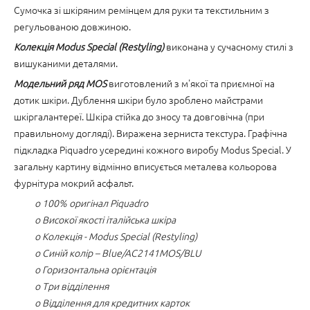
Сумочка зі шкіряним ремінцем для руки та текстильним з
регульованою довжиною.
Колекція Modus Special (Restyling)
виконана у сучасному стилі з
вишуканими деталями.
Модельний ряд MOS
виготовлений з м'якої та приємної на
дотик шкіри. Дублення шкіри було зроблено майстрами
шкіргалантереї. Шкіра стійка до зносу та довговічна (при
правильному догляді). Виражена зерниста текстура. Графічна
підкладка Piquadro усередині кожного виробу Modus Special. У
загальну картину відмінно вписується металева кольорова
фурнітура мокрий асфальт.
o 100% оригінал Piquadro
o Високої якості італійська шкіра
o Колекція - Modus Special (Restyling)
o Синій колір – Blue/AC2141MOS/BLU
o Горизонтальна орієнтація
o Три відділення
o Відділення для кредитних карток