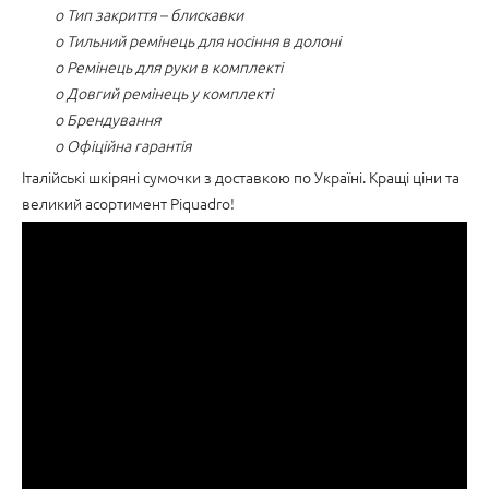
o Тип закриття – блискавки
o Тильний ремінець для носіння в долоні
o Ремінець для руки в комплекті
o Довгий ремінець у комплекті
o Брендування
o Офіційна гарантія
Італійські шкіряні сумочки з доставкою по Україні. Кращі ціни та
великий асортимент Piquadro!