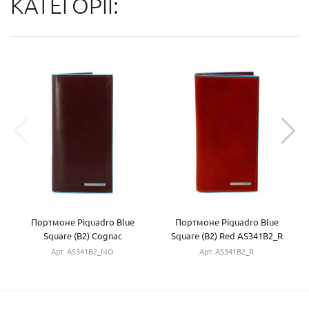
КАТЕГОРІЇ:
Портмоне Piquadro Blue
Портмоне Piquadro Blue
Square (B2) Cognac
Square (B2) Red AS341B2_R
AS341B2_MO
Арт. AS341B2_MO
Арт. AS341B2_R