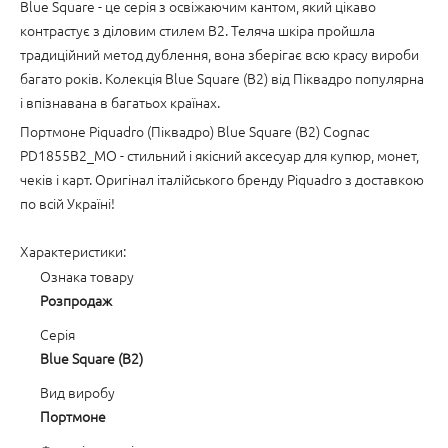
Blue Square - це серія з освіжаючим кантом, який цікаво
контрастує з діловим стилем B2. Теляча шкіра пройшла
традиційний метод дублення, вона зберігає всю красу вироби
багато років. Колекція Blue Square (B2) від Піквадро популярна
і впізнавана в багатьох країнах.
Портмоне Piquadro (Піквадро) Blue Square (B2) Cognac
PD1855B2_MO - стильний і якісний аксесуар для купюр, монет,
чеків і карт. Оригінал італійського бренду Piquadro з доставкою
по всій Україні!
Характеристики:
Ознака товару
Розпродаж
Серія
Blue Square (B2)
Вид виробу
Портмоне