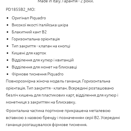
Made in Italy. Гарантія - 2 роки.
PD1855B2_MO:
Оригінал Piquadro
Високої якості італійська шкіра
Блакитний кант B2
Горизонтальна орієнтація
Тип закриття - клапан на кнопці
Кишені для карток
Відділення для купюр і квитанцій
Відділення для монет на блискавці
Фірмове тиснення Piquadro
Повнорозмірна жіноча модель гаманця. Горизонтальна
орієнтація. Тип закриття - клапан. Всередині розташовано
безліч кишень для пластикових карт, відділення для купюр і
монетниця з закриттям на блискавку.
Фронтальна частина портмоне прикрашена металевою
вставкою з назвою бренду і позначенням серії B2. Усередині
гаманця розташувалося фірмове тиснення.