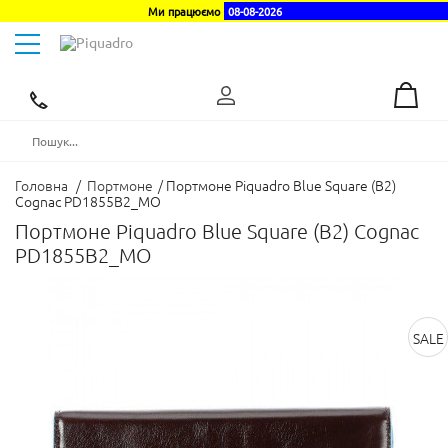
Ми працюємо
08-08-2026
Toggle
navigation
Ексклюзивний
дистриб'ютор
в
Україні
Головна
/
Портмоне
/
Портмоне Piquadro Blue Square (B2)
Cognac PD1855B2_MO
Портмоне Piquadro Blue Square (B2) Cognac
PD1855B2_MO
SALE