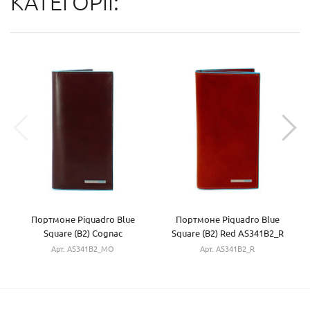
КАТЕГОРІЇ:
Портмоне Piquadro Blue
Портмоне Piquadro Blue
Square (B2) Cognac
Square (B2) Red AS341B2_R
AS341B2_MO
Арт. AS341B2_MO
Арт. AS341B2_R