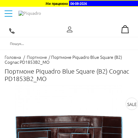
Ми працюємо
06-08-2026
Toggle
navigation
Ексклюзивний
дистриб'ютор
в
Україні
Головна
/
Портмоне
/
Портмоне Piquadro Blue Square (B2)
Cognac PD1853B2_MO
Портмоне Piquadro Blue Square (B2) Cognac
PD1853B2_MO
SALE