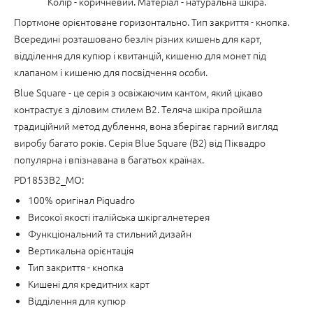
Колір - коричневий. Матеріал - натуральна шкіра.
Портмоне орієнтоване горизонтально. Тип закриття - кнопка.
Всередині розташовано безліч різних кишень для карт,
відділення для купюр і квитанцій, кишеню для монет під
клапаном і кишеню для посвідчення особи.
Blue Square - це серія з освіжаючим кантом, який цікаво
контрастує з діловим стилем B2. Теляча шкіра пройшла
традиційний метод дублення, вона зберігає гарний вигляд
виробу багато років. Серія Blue Square (B2) від Піквадро
популярна і впізнавана в багатьох країнах.
PD1853B2_MO:
100% оригінал Piquadro
Високої якості італійська шкіргалнетерея
Функціональний та стильний дизайн
Вертикальна орієнтація
Тип закриття - кнопка
Кишені для кредитних карт
Відділення для купюр