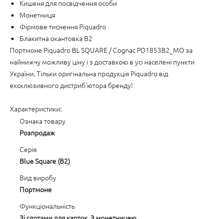
Кишеня для посвідчення особи
Монетниця
Фірмове тиснення Piquadro
Блакитна окантовка B2
Портмоне Piquadro BL SQUARE / Cognac PD1853B2_MO за
найнижчу можливу ціну і з доставкою в усі населені пункти
України. Тільки оригінальна продукція Piquadro від
ексклюзивного дистриб'ютора бренду!
Характеристики:
Ознака товару
Розпродаж
Серія
Blue Square (B2)
Вид виробу
Портмоне
Функціональність
Зі слотами для карток, З монетницею,