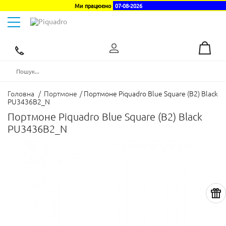
Ми працюємо
07-08-2026
Toggle
navigation
Ексклюзивний
дистриб'ютор
в
Україні
Головна
/
Портмоне
/
Портмоне Piquadro Blue Square (B2) Black
PU3436B2_N
Портмоне Piquadro Blue Square (B2) Black
PU3436B2_N