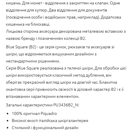
кишень. Для монет - відділення з закриттям на клапан. Одне
відділення для купюр. Два відділення для документів
(посвідчення особи і водійських прав, наприклад). Додаткова
кишенька на блискавці.
Лицьова сторона аксесуара декорована металевою вставкою з
назвою бренду і позначенням колекції B2.
Blue Square (B2) - це серія сумок, рюкзаків та аксесуарів зі
шкіри, що відрізняються вишуканим дизайном з
нестандартними рішеннями.
Серія Blue Square реалізована з телячої шкіри. Для обробки цієї
шкіри використовується класичний метод дублення, він
зберігає прекрасний вигляд шкіри на довгий час. Блакитна
окантовка серії привносить свіжості в діловий характер B2 і є її
впізнаваним характерним елементом.
Загальні характеристики PU3436B2_N:
100% оригінал Piquadro
Високої якості італійська шкіргалантерея
Стильний і функціональний дизайн