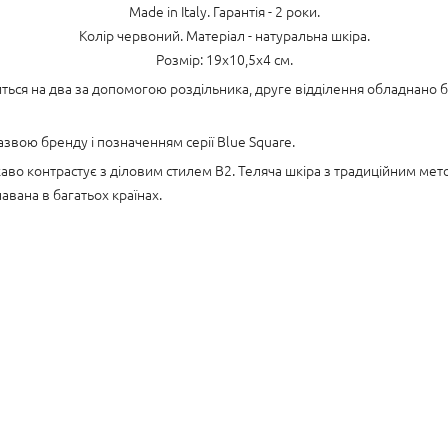
Made in Italy. Гарантія - 2 роки.
Колір червоний. Матеріал - натуральна шкіра.
Розмір: 19x10,5x4 см.
ться на два за допомогою роздільника, друге відділення обладнано б
вою бренду і позначенням серії Blue Square.
ікаво контрастує з діловим стилем B2. Теляча шкіра з традиційним мет
навана в багатьох країнах.