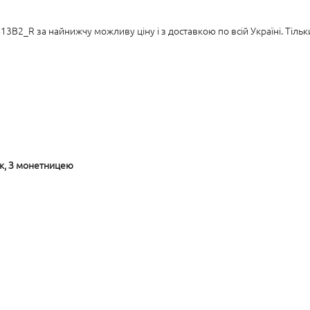
13B2_R за найнижчу можливу ціну і з доставкою по всій Україні. Тіль
ок, З монетницею