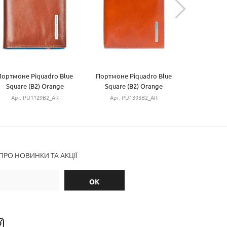
Портмоне Piquadro Blue
Портмоне Piquadro Blue
Портмоне 
Square (B2) Orange
Square (B2) Orange
Square 
PU1129B2_AR
PU1393B2_AR
PU13
Арт. PU1129B2_AR
Арт. PU1393B2_AR
Арт. P
РО НОВИНКИ ТА АКЦІЇ