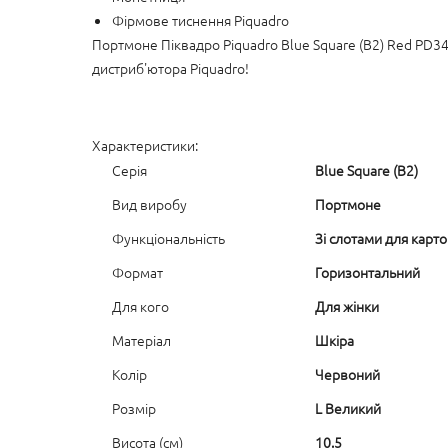
Фірмове тиснення Piquadro
Портмоне Піквадро Piquadro Blue Square (B2) Red PD34
дистриб'ютора Piquadro!
Характеристики:
Серія
Blue Square (B2)
Вид виробу
Портмоне
Функціональність
Зі слотами для карт
Формат
Горизонтальний
Для кого
Для жінки
Матеріал
Шкіра
Колір
Червоний
Розмір
L Великий
Висота (см)
10.5