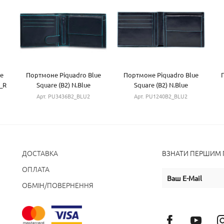
e
Портмоне Piquadro Blue
Портмоне Piquadro Blue
_R
Square (B2) N.Blue
Square (B2) N.Blue
PU3436B2_BLU2
PU1240B2_BLU2
Арт. PU3436B2_BLU2
Арт. PU1240B2_BLU2
ДОСТАВКА
ВЗНАТИ ПЕРШИМ П
ОПЛАТА
ОБМІН/ПОВЕРНЕННЯ