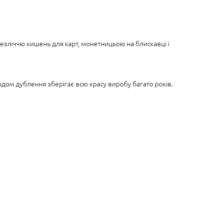
езліччю кишень для карт, монетницьою на блискавці і
одом дублення зберігає всю красу виробу багато років.