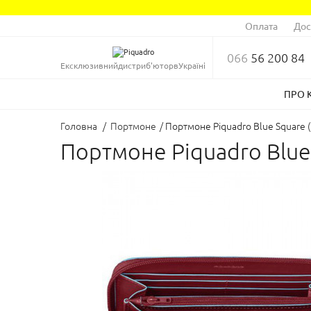
Оплата
Дос
066
56 200 84
Ексклюзивний
дистриб'ютор
в
Україні
ПРО 
Головна
/
Портмоне
/
Портмоне Piquadro Blue Square
Портмоне Piquadro Blue