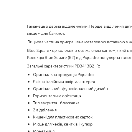
Гаманець з двома відділеннями. Перше відділення діли
місцем для банкнот.
Лицьова частина прикрашена металевою вставкою з наз
Blue Square - це колекція з освіжаючим кантом, який ц
Колекція Blue Square (B2) від Piquadro популярна і впіз
Загальні характеристики PD3413B2_R:
Оригінальна продукція Piquadro
Якісна італійська шкіргалантерея
Оригінальний і функціональний дизайн
Горизонтальна орієнтація
Тип закриття - блискавка
2 відділення
Кишені для пластикових карток
Місце для чеків, квитків і купюр
Монетниця