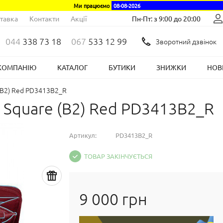
Ми працюємо
08-08-2026
тавка
Контакти
Акції
Пн-Пт: з 9:00 до 20:00
044
338 73 18
067
533 12 99
Зворотний дзвінок
КОМПАНІЮ
КАТАЛОГ
БУТИКИ
ЗНИЖКИ
НОВ
 (B2) Red PD3413B2_R
 Square (B2) Red PD3413B2_R
Артикул:
PD3413B2_R
ТОВАР ЗАКІНЧУЄТЬСЯ
9 000 грн