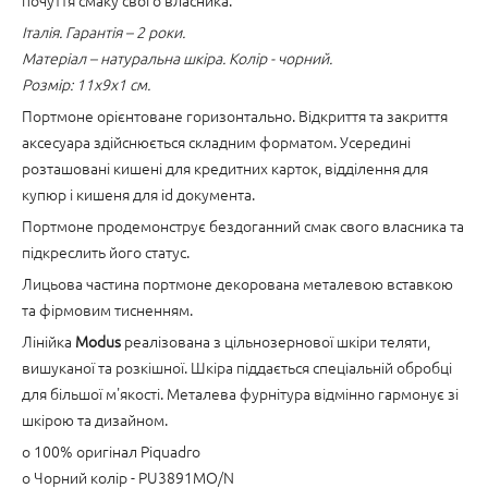
почуття смаку свого власника.
Італія. Гарантія – 2 роки.
Матеріал – натуральна шкіра. Колір - чорний.
Розмір: 11x9x1 см.
Портмоне орієнтоване горизонтально. Відкриття та закриття
аксесуара здійснюється складним форматом. Усередині
розташовані кишені для кредитних карток, відділення для
купюр і кишеня для id документа.
Портмоне продемонструє бездоганний смак свого власника та
підкреслить його статус.
Лицьова частина портмоне декорована металевою вставкою
та фірмовим тисненням.
Лінійка
Modus
реалізована з цільнозернової шкіри теляти,
вишуканої та розкішної. Шкіра піддається спеціальній обробці
для більшої м'якості. Металева фурнітура відмінно гармонує зі
шкірою та дизайном.
o 100% оригінал Piquadro
o Чорний колір - PU3891MO/N