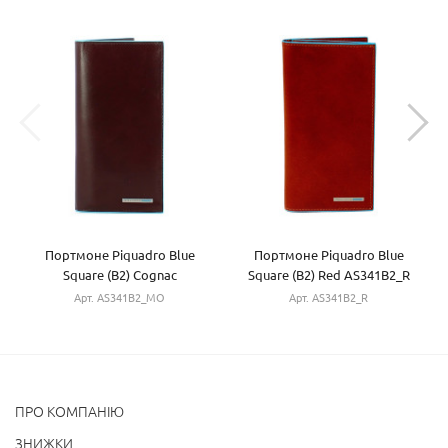
Портмоне Piquadro Blue
Портмоне Piquadro Blue
Square (B2) Cognac
Square (B2) Red AS341B2_R
AS341B2_MO
Арт. AS341B2_MO
Арт. AS341B2_R
ПРО КОМПАНІЮ
ЗНИЖКИ