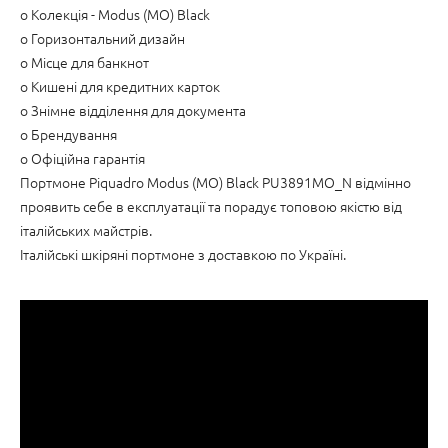
o Колекція - Modus (MO) Black
o Горизонтальний дизайн
o Місце для банкнот
o Кишені для кредитних карток
o Знімне відділення для документа
o Брендування
o Офіційна гарантія
Портмоне Piquadro Modus (MO) Black PU3891MO_N відмінно
проявить себе в експлуатації та порадує топовою якістю від
італійських майстрів.
Італійські шкіряні портмоне з доставкою по Україні.