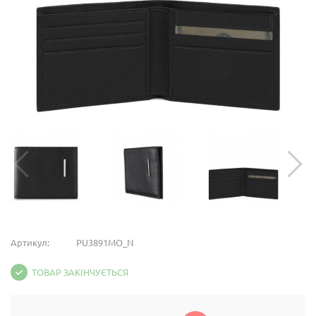
Артикул:
PU3891MO_N
ТОВАР ЗАКІНЧУЄТЬСЯ