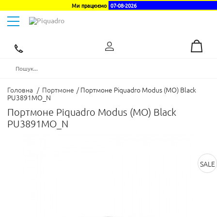
Ми працюємо
07-08-2026
Toggle
navigation
Ексклюзивний
дистриб'ютор
в
Україні
Головна
/
Портмоне
/
Портмоне Piquadro Modus (MO) Black
PU3891MO_N
Портмоне Piquadro Modus (MO) Black
PU3891MO_N
SALE