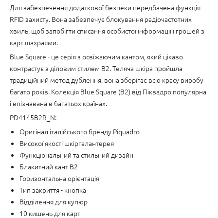
Для забезпечення додаткової безпеки передбачена функція
RFID захисту. Вона забезпечує блокування радіочастотних
хвиль, щоб запобігти списання особистої інформації і грошей з
карт шахраями.
Blue Square - це серія з освіжаючим кантом, який цікаво
контрастує з діловим стилем B2. Теляча шкіра пройшла
традиційний метод дублення, вона зберігає всю красу виробу
багато років. Колекція Blue Square (B2) від Піквадро популярна
і впізнавана в багатьох країнах.
PD4145B2R_N:
Оригінал італійського бренду Piquadro
Високої якості шкіргалантерея
Функціональний та стильний дизайн
Блакитний кант B2
Горизонтальна орієнтація
Тип закриття - кнопка
Відділення для купюр
10 кишень для карт