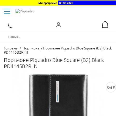
Ми працюємо
08-08-2026
Toggle
navigation
Ексклюзивний
дистриб'ютор
в
Україні
Головна
/
Портмоне
/
Портмоне Piquadro Blue Square (B2) Black
PD4145B2R_N
Портмоне Piquadro Blue Square (B2) Black
PD4145B2R_N
SALE