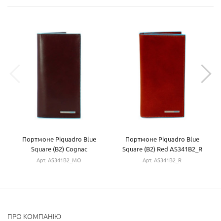
Портмоне Piquadro Blue
Портмоне Piquadro Blue
Square (B2) Cognac
Square (B2) Red AS341B2_R
AS341B2_MO
Арт. AS341B2_MO
Арт. AS341B2_R
ПРО КОМПАНІЮ