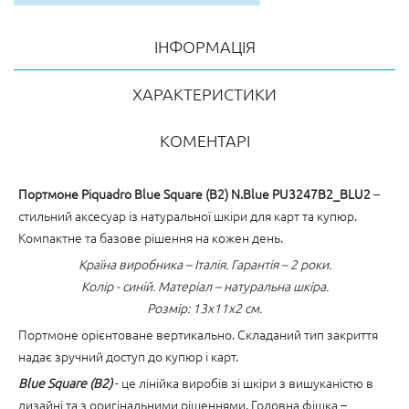
ІНФОРМАЦІЯ
ХАРАКТЕРИСТИКИ
КОМЕНТАРІ
Портмоне Piquadro Blue Square (B2) N.Blue PU3247B2_BLU2
–
стильний аксесуар із натуральної шкіри для карт та купюр.
Компактне та базове рішення на кожен день.
Країна виробника – Італія. Гарантія – 2 роки.
Колір - синій. Матеріал – натуральна шкіра.
Розмір: 13х11х2 см.
Портмоне орієнтоване вертикально. Складаний тип закриття
надає зручний доступ до купюр і карт.
Blue Square (B2)
- це лінійка виробів зі шкіри з вишуканістю в
дизайні та з оригінальними рішеннями. Головна фішка –