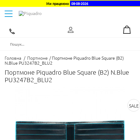
Ми працюємо
08-08-2026
Toggle
navigation
Ексклюзивний
дистриб'ютор
в
Україні
Головна
/
Портмоне
/
Портмоне Piquadro Blue Square (B2)
N.Blue PU3247B2_BLU2
Портмоне Piquadro Blue Square (B2) N.Blue
PU3247B2_BLU2
SALE