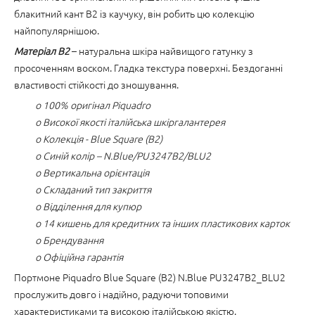
блакитний кант B2 із каучуку, він робить цю колекцію
найпопулярнішою.
Матеріал B2
– натуральна шкіра найвищого гатунку з
просоченням воском. Гладка текстура поверхні. Бездоганні
властивості стійкості до зношування.
o 100% оригінал Piquadro
o Високої якості італійська шкіргалантерея
o Колекція - Blue Square (B2)
o Синій колір – N.Blue/PU3247B2/BLU2
o Вертикальна орієнтація
o Складаний тип закриття
o Відділення для купюр
o 14 кишень для кредитних та інших пластикових карток
o Брендування
o Офіційна гарантія
Портмоне Piquadro Blue Square (B2) N.Blue PU3247B2_BLU2
прослужить довго і надійно, радуючи топовими
характеристиками та високою італійською якістю.